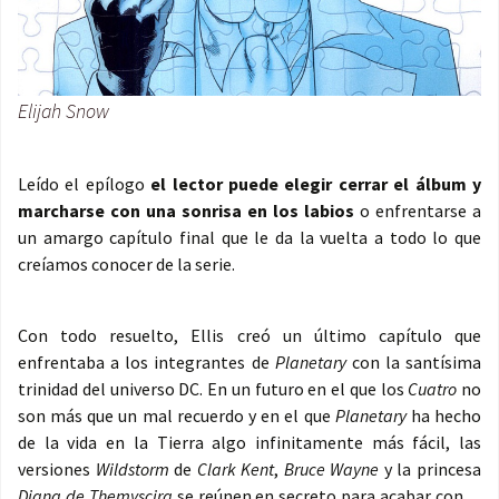
Elijah Snow
Leído el epílogo
el lector puede elegir cerrar el álbum y
marcharse con una sonrisa en los labios
o enfrentarse a
un amargo capítulo final que le da la vuelta a todo lo que
creíamos conocer de la serie.
Con todo resuelto, Ellis creó un último capítulo que
enfrentaba a los integrantes de
Planetary
con la santísima
trinidad del universo DC. En un futuro en el que los
Cuatro
no
son más que un mal recuerdo y en el que
Planetary
ha hecho
de la vida en la Tierra algo infinitamente más fácil, las
versiones
Wildstorm
de
Clark Kent
,
Bruce Wayne
y la princesa
Diana de Themyscira
se reúnen en secreto para acabar con…