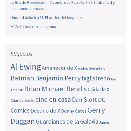
La Era de Revelación – Asombrosa Patrulla-X #2-3: Libertad y
sus consecuencias
Undead Unluck #23: El poder del lenguaje
MAD #1: Una rareza nipona
Etiquetas
Al Ewing
Amanecer de X
Andrea Sorrentino
Batman
Benjamin Percy
bigEstreno
Brian
Brian Michael Bendis
Caída de X
Azzarello
cine en casa
Dan Slott
DC
Charles Soule
Gerry
Comics
Destino de X
Donny Cates
Duggan
Guardianes de la Galaxia
James