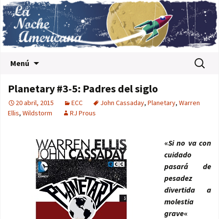
Saltar al contenido
Buscar:
Menú
Planetary #3-5: Padres del siglo
20 abril, 2015
ECC
John Cassaday
,
Planetary
,
Warren
Ellis
,
Wildstorm
RJ Prous
«
Si no va con
cuidado
pasará de
pesadez
divertida a
molestia
grave
«