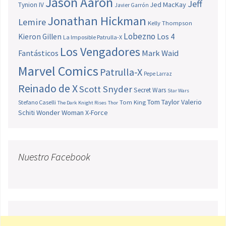
Jason Aaron
Jeff
Jed MacKay
Tynion IV
Javier Garrón
Jonathan Hickman
Lemire
Kelly Thompson
Lobezno
Los 4
Kieron Gillen
La Imposible Patrulla-X
Los Vengadores
Fantásticos
Mark Waid
Marvel Comics
Patrulla-X
Pepe Larraz
Reinado de X
Scott Snyder
Secret Wars
Star Wars
Tom Taylor
Valerio
Stefano Caselli
Tom King
The Dark Knight Rises
Thor
Schiti
Wonder Woman
X-Force
Nuestro Facebook