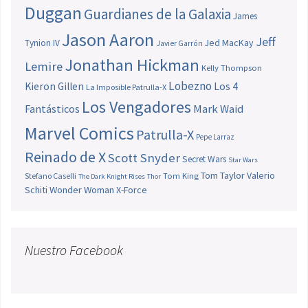
Duggan
Guardianes de la Galaxia
James
Jason Aaron
Jeff
Jed MacKay
Tynion IV
Javier Garrón
Jonathan Hickman
Lemire
Kelly Thompson
Lobezno
Los 4
Kieron Gillen
La Imposible Patrulla-X
Los Vengadores
Fantásticos
Mark Waid
Marvel Comics
Patrulla-X
Pepe Larraz
Reinado de X
Scott Snyder
Secret Wars
Star Wars
Tom Taylor
Valerio
Stefano Caselli
Tom King
The Dark Knight Rises
Thor
Schiti
Wonder Woman
X-Force
Nuestro Facebook