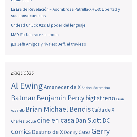
La Era de Revelación – Asombrosa Patrulla-X #2-3: Libertad y
sus consecuencias
Undead Unluck #23: El poder del lenguaje
MAD #1: Una rareza nipona
¡Es Jeff! Amigos y rivales: Jeff, el travieso
Etiquetas
Al Ewing
Amanecer de X
Andrea Sorrentino
Batman
Benjamin Percy
bigEstreno
Brian
Brian Michael Bendis
Caída de X
Azzarello
cine en casa
Dan Slott
DC
Charles Soule
Gerry
Comics
Destino de X
Donny Cates