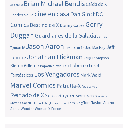
Brian Michael Bendis
Caída de X
Azzarello
cine en casa
Dan Slott
DC
Charles Soule
Gerry
Comics
Destino de X
Donny Cates
Duggan
Guardianes de la Galaxia
James
Jason Aaron
Jeff
Jed MacKay
Tynion IV
Javier Garrón
Jonathan Hickman
Lemire
Kelly Thompson
Lobezno
Los 4
Kieron Gillen
La Imposible Patrulla-X
Los Vengadores
Fantásticos
Mark Waid
Marvel Comics
Patrulla-X
Pepe Larraz
Reinado de X
Scott Snyder
Secret Wars
Star Wars
Tom Taylor
Valerio
Stefano Caselli
Tom King
The Dark Knight Rises
Thor
Schiti
Wonder Woman
X-Force