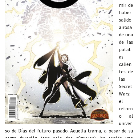
mir de
haber
salido
airosa
de una
de las
patat
as
calien
tes de
las
Secret
Wars:
el
retorn
o al
univer
so de Días del futuro pasado. Aquella trama, a pesar de su