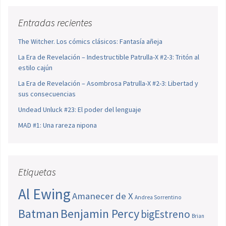
Entradas recientes
The Witcher. Los cómics clásicos: Fantasía añeja
La Era de Revelación – Indestructible Patrulla-X #2-3: Tritón al
estilo cajún
La Era de Revelación – Asombrosa Patrulla-X #2-3: Libertad y
sus consecuencias
Undead Unluck #23: El poder del lenguaje
MAD #1: Una rareza nipona
Etiquetas
Al Ewing
Amanecer de X
Andrea Sorrentino
Batman
Benjamin Percy
bigEstreno
Brian