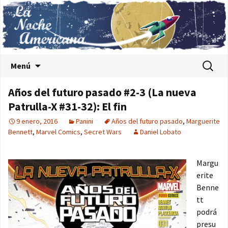
Saltar al contenido
Buscar:
Menú
Años del futuro pasado #2-3 (La nueva
Patrulla-X #31-32): El fin
9 enero, 2016
Panini
Años del futuro pasado
,
Marguerite
Bennett
,
Marvel Comics
,
Secret Wars
Daniel Lobato
Margu
erite
Benne
tt
podrá
presu