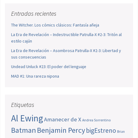
Entradas recientes
The Witcher. Los cómics clásicos: Fantasía añeja
La Era de Revelación – Indestructible Patrulla-X #2-3: Tritón al
estilo cajún
La Era de Revelación – Asombrosa Patrulla-X #2-3: Libertad y
sus consecuencias
Undead Unluck #23: El poder del lenguaje
MAD #1: Una rareza nipona
Etiquetas
Al Ewing
Amanecer de X
Andrea Sorrentino
Batman
Benjamin Percy
bigEstreno
Brian