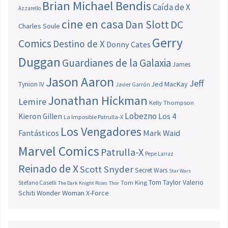
Brian Michael Bendis
Caída de X
Azzarello
cine en casa
Dan Slott
DC
Charles Soule
Gerry
Comics
Destino de X
Donny Cates
Duggan
Guardianes de la Galaxia
James
Jason Aaron
Jeff
Jed MacKay
Tynion IV
Javier Garrón
Jonathan Hickman
Lemire
Kelly Thompson
Lobezno
Los 4
Kieron Gillen
La Imposible Patrulla-X
Los Vengadores
Fantásticos
Mark Waid
Marvel Comics
Patrulla-X
Pepe Larraz
Reinado de X
Scott Snyder
Secret Wars
Star Wars
Tom Taylor
Valerio
Stefano Caselli
Tom King
The Dark Knight Rises
Thor
Schiti
Wonder Woman
X-Force