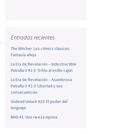
e
l
n
Entradas recientes
r
The Witcher. Los cómics clásicos:
e
Fantasía añeja
e
La Era de Revelación – Indestructible
u
Patrulla-X #2-3: Tritón al estilo cajún
z
l
La Era de Revelación – Asombrosa
Patrulla-X #2-3: Libertad y sus
l
consecuencias
s
o
Undead Unluck #23: El poder del
lenguaje
MAD #1: Una rareza nipona
a