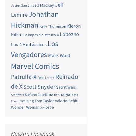
Jeff
Jed MacKay
Javier Garrón
Jonathan
Lemire
Hickman
Kieron
Kelly Thompson
Lobezno
Gillen
La Imposible Patrulla-X
Los
Los 4 Fantásticos
Vengadores
Mark Waid
Marvel Comics
Reinado
Patrulla-X
Pepe Larraz
de X
Scott Snyder
Secret Wars
Stefano Caselli
Star Wars
The Dark Knight Rises
Tom Taylor
Valerio Schiti
Tom King
Thor
Wonder Woman
X-Force
Nuestro Facebook