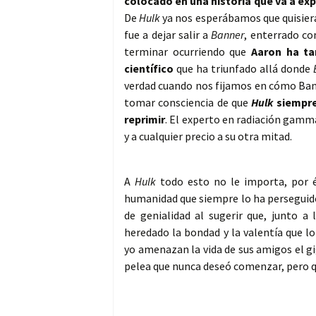
colocado en una historia que va a ex
De
Hulk
ya nos esperábamos que quisiera
fue a dejar salir a
Banner
, enterrado co
terminar ocurriendo que
Aaron ha ta
científico
que ha triunfado allá donde
verdad cuando nos fijamos en cómo Ban
tomar consciencia de que
Hulk
siempre
reprimir
. El experto en radiación gamma
y a cualquier precio a su otra mitad.
A
Hulk
todo esto no le importa, por 
humanidad que siempre lo ha perseguido
de genialidad al sugerir que, junto 
heredado la bondad y la valentía que l
yo amenazan la vida de sus amigos el 
pelea que nunca deseó comenzar, pero qu