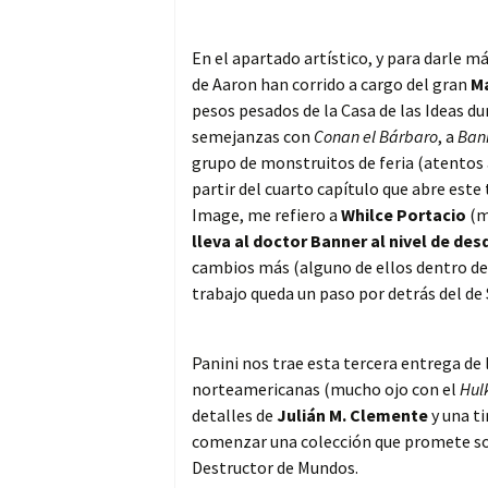
En el apartado artístico, y para darle m
de Aaron han corrido a cargo del gran
Ma
pesos pesados de la Casa de las Ideas d
semejanzas con
Conan el Bárbaro
, a
Ban
grupo de monstruitos de feria (atentos
partir del cuarto capítulo que abre este
Image, me refiero a
Whilce Portacio
(m
lleva al doctor Banner al nivel de des
cambios más (alguno de ellos dentro de
trabajo queda un paso por detrás del de S
Panini nos trae esta tercera entrega de
norteamericanas (mucho ojo con el
Hul
detalles de
Julián M. Clemente
y una ti
comenzar una colección que promete sor
Destructor de Mundos.