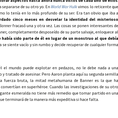
plorar aspectos hasta ahora nunca vistos de cada uno de ellos
 separarse de su otro yo. En
World War Hulk
vimos lo reticente qu
mo lo tenía en lo más profundo de su ser. Era tan obvio que iba 
rdado cinco meses en desvelar la identidad del misterios
Banner
fracasó una y otra vez. Las cosas se ponen interesantes d
ner, completamente desposeído de su parte salvaje, enloquece a
 había sido parte de él en lugar de un monstruo al que debí
 se siente vacío y sin rumbo y decide recuperar de cualquier form
él el mundo puede explotar en pedazos, no le debe nada a un
 y tratado de asesinar. Pero Aaron planta aquí su segunda semill
a la fuerza bruta, la mitad metahumana de Banner es la que h
o convertían en superhéroe. Cuando las investigaciones de su otr
gigante esmeralda no tiene más remedio que tomar partido en un
e terminará de la manera más expeditiva si hace falta.