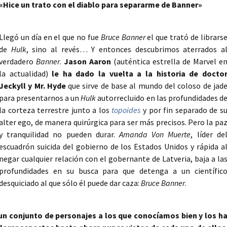
«Hice un trato con el diablo para separarme de Banner»
Llegó un día en el que no fue
Bruce Banner
el que trató de librars
de
Hulk
, sino al revés… Y entonces descubrimos aterrados a
verdadero
Banner
.
Jason Aaron
(auténtica estrella de Marvel e
la actualidad)
le ha dado la vuelta a la historia de docto
Jeckyll y Mr. Hyde
que sirve de base al mundo del coloso de jad
para presentarnos a un
Hulk
autorrecluido en las profundidades d
la corteza terrestre junto a los
topoides
y por fin separado de s
alter ego, de manera quirúrgica para ser más precisos. Pero la pa
y tranquilidad no pueden durar.
Amanda Von Muerte
, líder de
escuadrón suicida del gobierno de los Estados Unidos y rápida a
negar cualquier relación con el gobernante de Latveria, baja a la
profundidades en su busca para que detenga a un científic
desquiciado al que sólo él puede dar caza:
Bruce Banner
.
un conjunto de personajes a los que conocíamos bien y los h