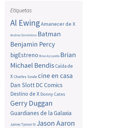
.
e
Etiquetas
a
Al Ewing
o
Amanecer de X
e
Batman
l
Andrea Sorrentino
a
Benjamin Percy
a
Brian
bigEstreno
Brian Azzarello
Michael Bendis
Caída de
a
cine en casa
X
Charles Soule
a
Dan Slott
DC Comics
a
Destino de X
o
Donny Cates
a
Gerry Duggan
Guardianes de la Galaxia
Jason Aaron
James Tynion IV