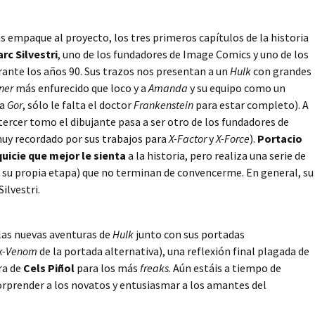
ás empaque al proyecto, los tres primeros capítulos de la historia
rc Silvestri
, uno de los fundadores de Image Comics y uno de los
urante los años 90. Sus trazos nos presentan a un
Hulk
con grandes
ner
más enfurecido que loco y a
Amanda
y su equipo como un
 a
Gor
, sólo le falta el doctor
Frankenstein
para estar completo). A
 tercer tomo el dibujante pasa a ser otro de los fundadores de
uy recordado por sus trabajos para
X-Factor
y
X-Force
).
Portacio
quicie que mejor le sienta
a la historia, pero realiza una serie de
 su propia etapa) que no terminan de convencerme. En general, su
ilvestri.
 las nuevas aventuras de
Hulk
junto con sus portadas
k-Venom
de la portada alternativa), una reflexión final plagada de
ra de
Cels Piñol
para los más
freaks
. Aún estáis a tiempo de
prender a los novatos y entusiasmar a los amantes del