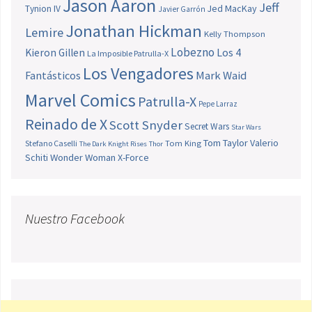
Jason Aaron
Jeff
Jed MacKay
Tynion IV
Javier Garrón
Jonathan Hickman
Lemire
Kelly Thompson
Lobezno
Los 4
Kieron Gillen
La Imposible Patrulla-X
Los Vengadores
Fantásticos
Mark Waid
Marvel Comics
Patrulla-X
Pepe Larraz
Reinado de X
Scott Snyder
Secret Wars
Star Wars
Tom Taylor
Valerio
Stefano Caselli
Tom King
The Dark Knight Rises
Thor
Schiti
Wonder Woman
X-Force
Nuestro Facebook