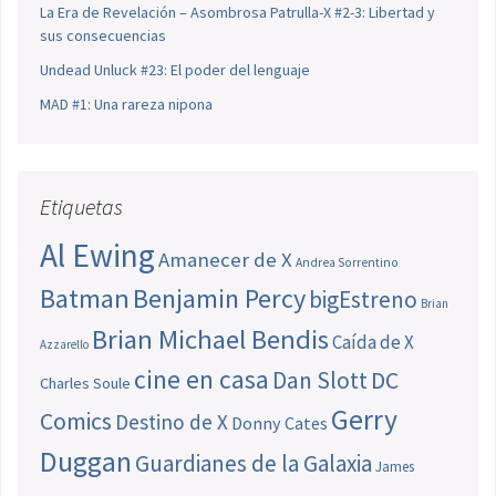
La Era de Revelación – Asombrosa Patrulla-X #2-3: Libertad y
sus consecuencias
Undead Unluck #23: El poder del lenguaje
MAD #1: Una rareza nipona
Etiquetas
Al Ewing
Amanecer de X
Andrea Sorrentino
Batman
Benjamin Percy
bigEstreno
Brian
Brian Michael Bendis
Caída de X
Azzarello
cine en casa
Dan Slott
DC
Charles Soule
Gerry
Comics
Destino de X
Donny Cates
Duggan
Guardianes de la Galaxia
James