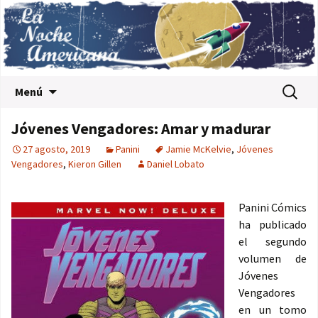
Saltar al contenido
Buscar:
Menú
Jóvenes Vengadores: Amar y madurar
27 agosto, 2019
Panini
Jamie McKelvie
,
Jóvenes
Vengadores
,
Kieron Gillen
Daniel Lobato
Panini Cómics
ha publicado
el segundo
volumen de
Jóvenes
Vengadores
en un tomo