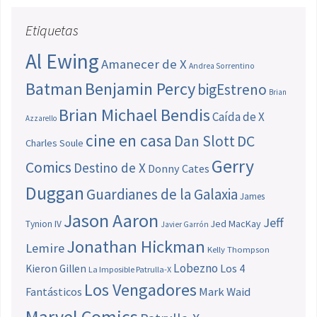
Etiquetas
Al Ewing
Amanecer de X
Andrea Sorrentino
Batman
Benjamin Percy
bigEstreno
Brian
Brian Michael Bendis
Caída de X
Azzarello
cine en casa
Dan Slott
DC
Charles Soule
Gerry
Comics
Destino de X
Donny Cates
Duggan
Guardianes de la Galaxia
James
Jason Aaron
Jeff
Jed MacKay
Tynion IV
Javier Garrón
Jonathan Hickman
Lemire
Kelly Thompson
Lobezno
Los 4
Kieron Gillen
La Imposible Patrulla-X
Los Vengadores
Fantásticos
Mark Waid
Marvel Comics