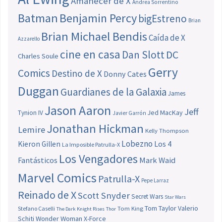
Amanecer de X
Andrea Sorrentino
Batman
Benjamin Percy
bigEstreno
Brian
Brian Michael Bendis
Caída de X
Azzarello
cine en casa
Dan Slott
DC
Charles Soule
Gerry
Comics
Destino de X
Donny Cates
Duggan
Guardianes de la Galaxia
James
Jason Aaron
Jeff
Jed MacKay
Tynion IV
Javier Garrón
Jonathan Hickman
Lemire
Kelly Thompson
Lobezno
Los 4
Kieron Gillen
La Imposible Patrulla-X
Los Vengadores
Fantásticos
Mark Waid
Marvel Comics
Patrulla-X
Pepe Larraz
Reinado de X
Scott Snyder
Secret Wars
Star Wars
Tom Taylor
Valerio
Stefano Caselli
Tom King
The Dark Knight Rises
Thor
Schiti
Wonder Woman
X-Force