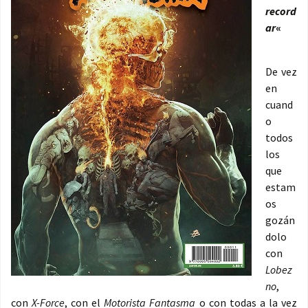
record
ar
«
De vez
en
cuand
o
todos
los
que
estam
os
gozán
dolo
con
Lobez
no
,
con
X-Force
, con el
Motorista Fantasma
o con todas a la vez