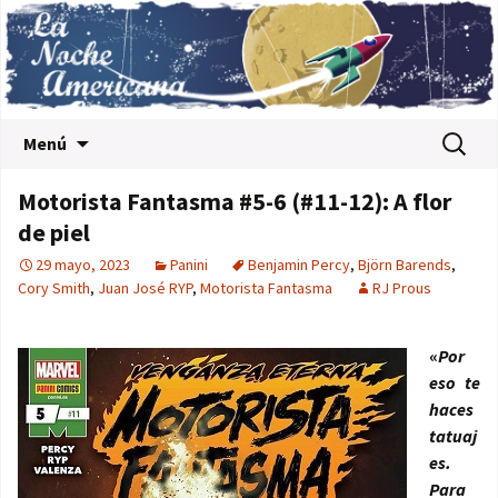
Saltar al contenido
Buscar:
Menú
Motorista Fantasma #5-6 (#11-12): A flor
de piel
29 mayo, 2023
Panini
Benjamin Percy
,
Björn Barends
,
Cory Smith
,
Juan José RYP
,
Motorista Fantasma
RJ Prous
«
Por
eso te
haces
tatuaj
es.
Para