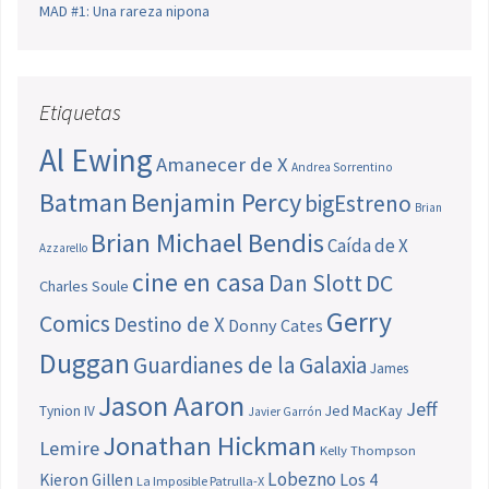
MAD #1: Una rareza nipona
Etiquetas
Al Ewing
Amanecer de X
Andrea Sorrentino
Batman
Benjamin Percy
bigEstreno
Brian
Brian Michael Bendis
Caída de X
Azzarello
cine en casa
Dan Slott
DC
Charles Soule
Gerry
Comics
Destino de X
Donny Cates
Duggan
Guardianes de la Galaxia
James
Jason Aaron
Jeff
Jed MacKay
Tynion IV
Javier Garrón
Jonathan Hickman
Lemire
Kelly Thompson
Lobezno
Los 4
Kieron Gillen
La Imposible Patrulla-X