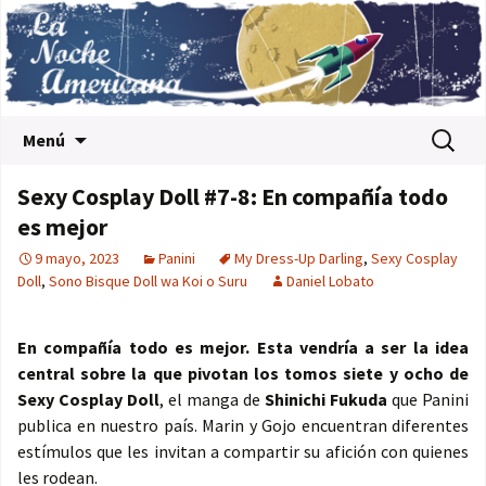
Saltar al contenido
Buscar:
Menú
Sexy Cosplay Doll #7-8: En compañía todo
es mejor
9 mayo, 2023
Panini
My Dress-Up Darling
,
Sexy Cosplay
Doll
,
Sono Bisque Doll wa Koi o Suru
Daniel Lobato
En compañía todo es mejor. Esta vendría a ser la idea
central sobre la que pivotan los tomos siete y ocho de
Sexy Cosplay Doll
, el manga de
Shinichi Fukuda
que Panini
publica en nuestro país. Marin y Gojo encuentran diferentes
estímulos que les invitan a compartir su afición con quienes
les rodean.