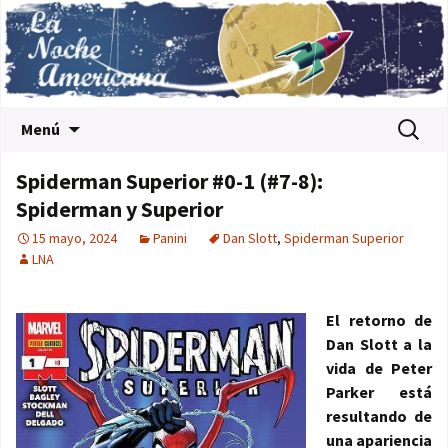
Saltar al contenido
Buscar:
Menú
Spiderman Superior #0-1 (#7-8):
Spiderman y Superior
15 mayo, 2024
Panini
Dan Slott
,
Spiderman Superior
LNA
El retorno de
Dan Slott a la
vida de Peter
Parker está
resultando de
una apariencia