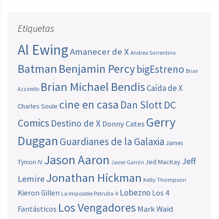
Etiquetas
Al Ewing
Amanecer de X
Andrea Sorrentino
Batman
Benjamin Percy
bigEstreno
Brian
Brian Michael Bendis
Caída de X
Azzarello
cine en casa
Dan Slott
DC
Charles Soule
Gerry
Comics
Destino de X
Donny Cates
Duggan
Guardianes de la Galaxia
James
Jason Aaron
Jeff
Jed MacKay
Tynion IV
Javier Garrón
Jonathan Hickman
Lemire
Kelly Thompson
Lobezno
Los 4
Kieron Gillen
La Imposible Patrulla-X
Los Vengadores
Fantásticos
Mark Waid