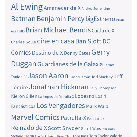
Al Ewing
Amanecer de X
Andrea Sorrentino
Batman
Benjamin Percy
bigEstreno
Brian
Brian Michael Bendis
Caída de X
Azzarello
cine en casa
Dan Slott
DC
Charles Soule
Gerry
Comics
Destino de X
Donny Cates
Duggan
Guardianes de la Galaxia
James
Jason Aaron
Jeff
Jed MacKay
Tynion IV
Javier Garrón
Jonathan Hickman
Lemire
Kelly Thompson
Lobezno
Los 4
Kieron Gillen
La Imposible Patrulla-X
Los Vengadores
Fantásticos
Mark Waid
Marvel Comics
Patrulla-X
Pepe Larraz
Reinado de X
Scott Snyder
Secret Wars
Star Wars
Tom Taylor
Valerio
Stefano Caselli
Tom King
The Dark Knight Rises
Thor