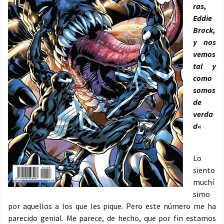
ras,
Eddie
Brock,
y nos
vemos
tal y
como
somos
de
verda
d
«
Lo
siento
muchí
simo
por aquellos a los que les pique. Pero este número me ha
parecido genial. Me parece, de hecho, que por fin estamos