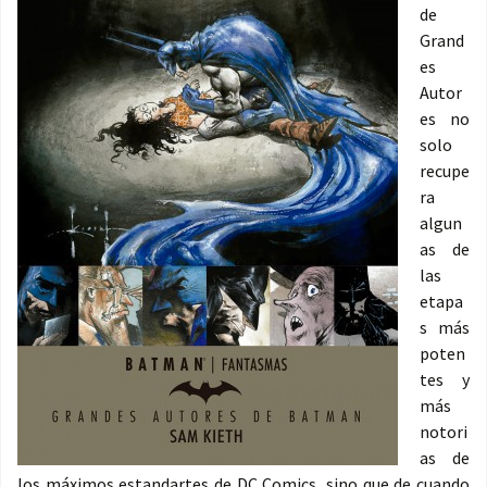
de
Grand
es
Autor
es no
solo
recupe
ra
algun
as de
las
etapa
s más
poten
tes y
más
notori
as de
los máximos estandartes de DC Comics, sino que de cuando