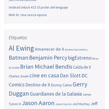
Undead Unluck #23: El poder del lenguaje
MAD #1: Una rareza nipona
Etiquetas
Al Ewing
Amanecer de X
Andrea Sorrentino
Batman
Benjamin Percy
bigEstreno
Brian
Brian Michael Bendis
Caída de X
Azzarello
cine en casa
Dan Slott
DC
Charles Soule
Gerry
Comics
Destino de X
Donny Cates
Duggan
Guardianes de la Galaxia
James
Jason Aaron
Jeff
Jed MacKay
Tynion IV
Javier Garrón