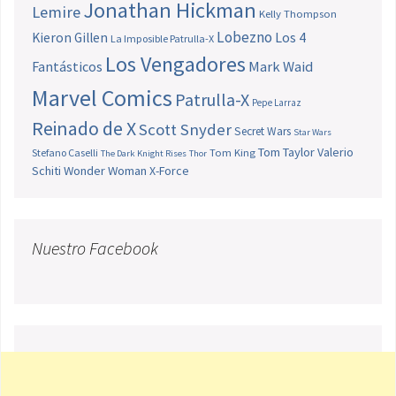
Jonathan Hickman
Lemire
Kelly Thompson
Lobezno
Los 4
Kieron Gillen
La Imposible Patrulla-X
Los Vengadores
Fantásticos
Mark Waid
Marvel Comics
Patrulla-X
Pepe Larraz
Reinado de X
Scott Snyder
Secret Wars
Star Wars
Tom Taylor
Valerio
Stefano Caselli
Tom King
The Dark Knight Rises
Thor
Schiti
Wonder Woman
X-Force
Nuestro Facebook