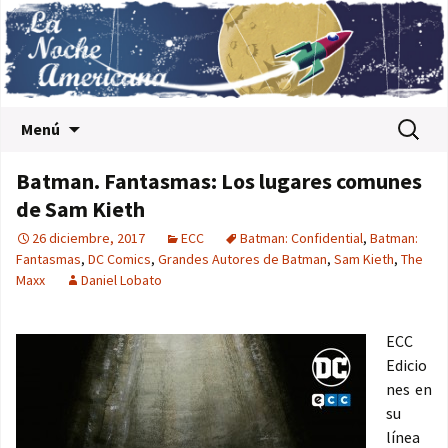
Saltar al contenido
Buscar:
Menú
Batman. Fantasmas: Los lugares comunes
de Sam Kieth
26 diciembre, 2017
ECC
Batman: Confidential
,
Batman:
Fantasmas
,
DC Comics
,
Grandes Autores de Batman
,
Sam Kieth
,
The
Maxx
Daniel Lobato
ECC
Edicio
nes en
su
línea