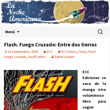
Saltar al contenido
Buscar:
Menú
Flash. Fuego Cruzado: Entre dos tierras
18 septiembre, 2018
ECC
DC Comics
,
Flash
,
Flash:
Fuego Cruzado
,
Geoff Johns
Daniel Lobato
ECC
Ediciones se
saca de la
manga otro
voluminoso
libro para
seguir