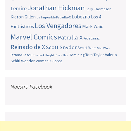
Jonathan Hickman
Lemire
Kelly Thompson
Lobezno
Los 4
Kieron Gillen
La Imposible Patrulla-X
Los Vengadores
Fantásticos
Mark Waid
Marvel Comics
Patrulla-X
Pepe Larraz
Reinado de X
Scott Snyder
Secret Wars
Star Wars
Tom Taylor
Valerio
Stefano Caselli
Tom King
The Dark Knight Rises
Thor
Schiti
Wonder Woman
X-Force
Nuestro Facebook