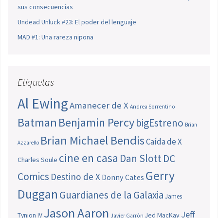
sus consecuencias
Undead Unluck #23: El poder del lenguaje
MAD #1: Una rareza nipona
Etiquetas
Al Ewing
Amanecer de X
Andrea Sorrentino
Batman
Benjamin Percy
bigEstreno
Brian
Brian Michael Bendis
Caída de X
Azzarello
cine en casa
Dan Slott
DC
Charles Soule
Gerry
Comics
Destino de X
Donny Cates
Duggan
Guardianes de la Galaxia
James
Jason Aaron
Jeff
Jed MacKay
Tynion IV
Javier Garrón