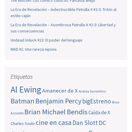
The Witcher. Los cómics clásicos: Fantasía añeja
La Era de Revelación – Indestructible Patrulla-X #2-3: Tritón al
estilo cajún
La Era de Revelación – Asombrosa Patrulla-X #2-3: Libertad y
sus consecuencias
Undead Unluck #23: El poder del lenguaje
MAD #1: Una rareza nipona
Etiquetas
Al Ewing
Amanecer de X
Andrea Sorrentino
Batman
Benjamin Percy
bigEstreno
Brian
Brian Michael Bendis
Caída de X
Azzarello
cine en casa
Dan Slott
DC
Charles Soule