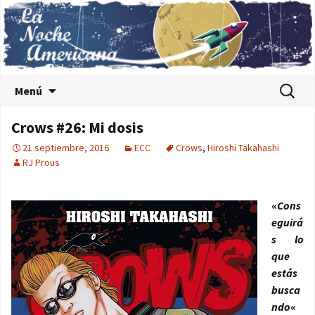
Saltar al contenido
Buscar:
Menú
Crows #26: Mi dosis
21 septiembre, 2016
ECC
Crows
,
Hiroshi Takahashi
RJ Prous
«
Cons
eguirá
s lo
que
estás
busca
ndo
«