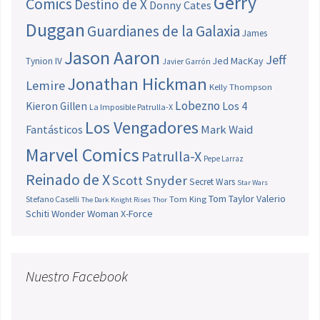
Gerry
Comics
Destino de X
Donny Cates
Duggan
Guardianes de la Galaxia
James
Jason Aaron
Jeff
Jed MacKay
Tynion IV
Javier Garrón
Jonathan Hickman
Lemire
Kelly Thompson
Lobezno
Los 4
Kieron Gillen
La Imposible Patrulla-X
Los Vengadores
Fantásticos
Mark Waid
Marvel Comics
Patrulla-X
Pepe Larraz
Reinado de X
Scott Snyder
Secret Wars
Star Wars
Tom Taylor
Valerio
Stefano Caselli
Tom King
The Dark Knight Rises
Thor
Schiti
Wonder Woman
X-Force
Nuestro Facebook