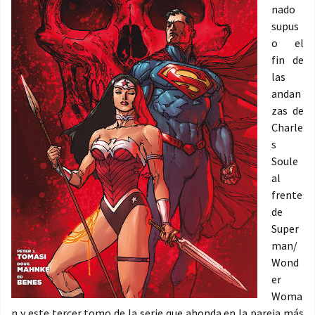
nado
supus
o el
fin de
las
andan
zas de
Charle
s
Soule
al
frente
de
Super
man/
Wond
er
Woma
n y este tercer tomo de la serie que ahonda en la pareja más