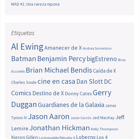
MAD #1: Una rareza nipona
Etiquetas
Al Ewing
Amanecer de X
Andrea Sorrentino
Batman
Benjamin Percy
bigEstreno
Brian
Brian Michael Bendis
Caída de X
Azzarello
cine en casa
Dan Slott
DC
Charles Soule
Gerry
Comics
Destino de X
Donny Cates
Duggan
Guardianes de la Galaxia
James
Jason Aaron
Jeff
Jed MacKay
Tynion IV
Javier Garrón
Jonathan Hickman
Lemire
Kelly Thompson
Lobezno
Los 4
Kieron Gillen
La Imposible Patrulla-X