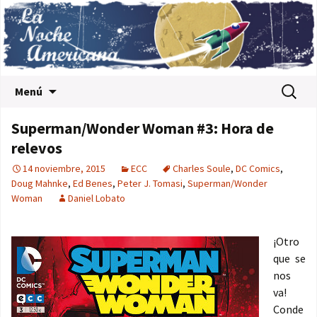
Saltar al contenido
Buscar:
Menú
Superman/Wonder Woman #3: Hora de
relevos
14 noviembre, 2015
ECC
Charles Soule
,
DC Comics
,
Doug Mahnke
,
Ed Benes
,
Peter J. Tomasi
,
Superman/Wonder
Woman
Daniel Lobato
¡Otro
que se
nos
va!
Conde