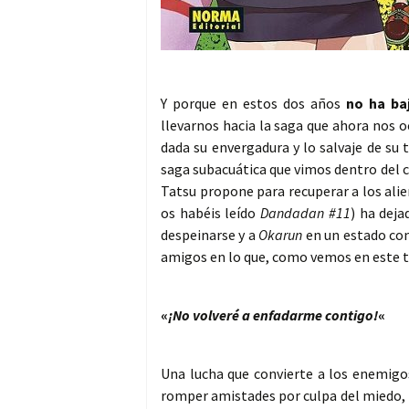
Y porque en estos dos años
no ha ba
llevarnos hacia la saga que ahora nos 
dada su envergadura y lo salvaje de su 
saga subacuática que vimos dentro del 
Tatsu propone para recuperar a los alie
os habéis leído
Dandadan #11
) ha deja
despeinarse y a
Okarun
en un estado com
amigos en lo que, como vemos en este t
«
¡No volveré a enfadarme contigo!
«
Una lucha que convierte a los enemigos
romper amistades por culpa del miedo, l