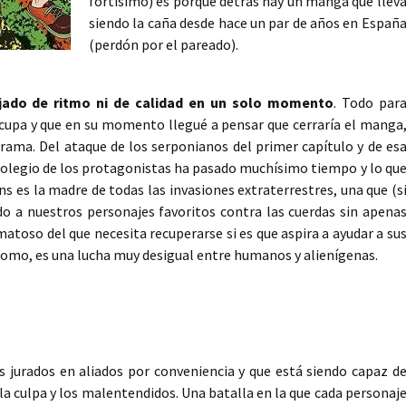
fortísimo) es porque detrás hay un manga que llev
siendo la caña desde hace un par de años en Españ
(perdón por el pareado).
jado de ritmo ni de calidad en un solo momento
. Todo par
ocupa y que en su momento llegué a pensar que cerraría el manga
trama. Del ataque de los serponianos del primer capítulo y de es
colegio de los protagonistas ha pasado muchísimo tiempo y lo qu
ns es la madre de todas las invasiones extraterrestres, una que (s
do a nuestros personajes favoritos contra las cuerdas sin apena
atoso del que necesita recuperarse si es que aspira a ayudar a su
omo, es una lucha muy desigual entre humanos y alienígenas.
 jurados en aliados por conveniencia y que está siendo capaz d
a culpa y los malentendidos. Una batalla en la que cada personaj