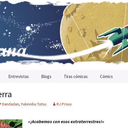
Entrevistas
Blogs
Tiras cómicas
Cómics
erra
Dandadan
,
Yukinobu Tatsu
RJ Prous
«
¡Acabemos con esos extraterrestres!
«