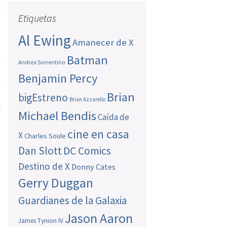
a
a
Etiquetas
Al Ewing
Amanecer de X
a
Batman
Andrea Sorrentino
,
Benjamin Percy
a
e
Brian
bigEstreno
Brian Azzarello
i
Michael Bendis
Caída de
s
s
cine en casa
X
Charles Soule
Dan Slott
DC Comics
Destino de X
Donny Cates
Gerry Duggan
Guardianes de la Galaxia
e
Jason Aaron
e
James Tynion IV