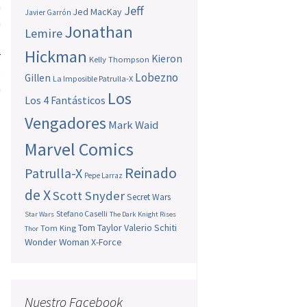
n
Jeff
Jed MacKay
Javier Garrón
a
Jonathan
Lemire
l
Hickman
r
Kieron
Kelly Thompson
,
Lobezno
Gillen
La Imposible Patrulla-X
a
Los
Los 4 Fantásticos
Vengadores
Mark Waid
Marvel Comics
Reinado
Patrulla-X
Pepe Larraz
de X
Scott Snyder
Secret Wars
Stefano Caselli
Star Wars
The Dark Knight Rises
Tom Taylor
Valerio Schiti
Tom King
Thor
Wonder Woman
X-Force
Nuestro Facebook