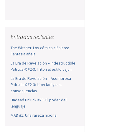
a
s
l
o
Entradas recientes
s
o
The Witcher. Los cómics clásicos:
Fantasía añeja
a
l
La Era de Revelación – Indestructible
o
Patrulla-X #2-3: Tritón al estilo cajún
a
La Era de Revelación – Asombrosa
e
Patrulla-X #2-3: Libertad y sus
a
consecuencias
s
Undead Unluck #23: El poder del
s
lenguaje
s
MAD #1: Una rareza nipona
o
o