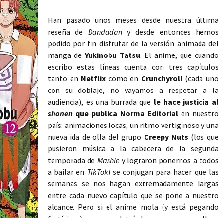
Han pasado unos meses desde nuestra últim
reseña de
Dandadan
y desde entonces hemo
podido por fin disfrutar de la versión animada de
manga de
Yukinobu Tatsu
. El anime, que cuand
escribo estas líneas cuenta con tres capítulo
tanto en
Netflix
como en
Crunchyroll
(cada un
con su doblaje, no vayamos a respetar a l
audiencia), es una burrada que
le hace justicia a
shonen
que publica Norma Editorial
en nuestr
país: animaciones locas, un ritmo vertiginoso y un
nueva ida de olla del grupo
Creepy Nuts
(los qu
pusieron música a la cabecera de la segund
temporada de
Mashle
y lograron ponernos a todo
a bailar en
TikTok
) se conjugan para hacer que la
semanas se nos hagan extremadamente larga
entre cada nuevo capítulo que se pone a nuestr
alcance. Pero si el anime mola (y está pegand