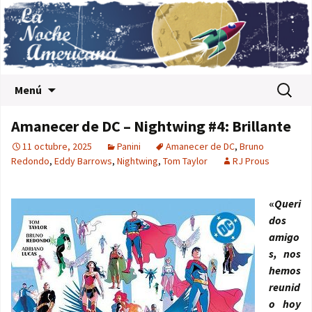
Saltar al contenido
Buscar:
Menú
Amanecer de DC – Nightwing #4: Brillante
11 octubre, 2025
Panini
Amanecer de DC
,
Bruno
Redondo
,
Eddy Barrows
,
Nightwing
,
Tom Taylor
RJ Prous
«
Queri
dos
amigo
s, nos
hemos
reunid
o hoy