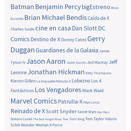
Batman
Benjamin Percy
bigEstreno
Brian
Brian Michael Bendis
Caída de X
Azzarello
cine en casa
Dan Slott
DC
Charles Soule
Gerry
Comics
Destino de X
Donny Cates
Duggan
Guardianes de la Galaxia
James
Jason Aaron
Jeff
Jed MacKay
Tynion IV
Javier Garrón
Jonathan Hickman
Lemire
Kelly Thompson
Lobezno
Los 4
Kieron Gillen
La Imposible Patrulla-X
Los Vengadores
Fantásticos
Mark Waid
Marvel Comics
Patrulla-X
Pepe Larraz
Reinado de X
Scott Snyder
Secret Wars
Star Wars
Tom Taylor
Valerio
Stefano Caselli
Tom King
The Dark Knight Rises
Thor
Schiti
Wonder Woman
X-Force