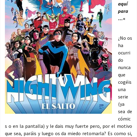
aquí
para
…
«
¿No os
ha
ocurri
do
nunca
que
cogéis
una
serie
(ya
sea de
cómic
s o en la pantalla) y le dais muy fuerte pero, por el motivo
que sea, paráis y luego os da miedo retomarla? Es como si,