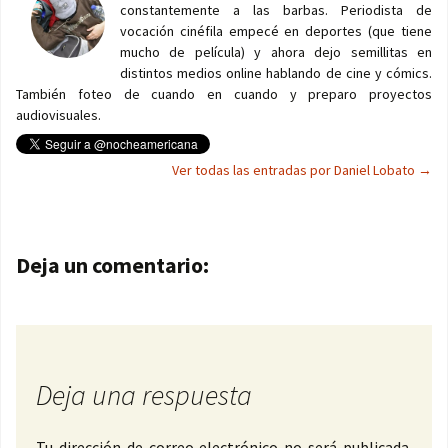
constantemente a las barbas. Periodista de
vocación cinéfila empecé en deportes (que tiene
mucho de película) y ahora dejo semillitas en
distintos medios online hablando de cine y cómics.
También foteo de cuando en cuando y preparo proyectos
audiovisuales.
Ver todas las entradas por Daniel Lobato
→
Navegación de entradas
Deja un comentario:
Deja una respuesta
Tu dirección de correo electrónico no será publicada.