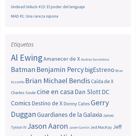
Undead Unluck #23: El poder del lenguaje
MAD #1: Una rareza nipona
Etiquetas
Al Ewing
Amanecer de X
Andrea Sorrentino
Batman
Benjamin Percy
bigEstreno
Brian
Brian Michael Bendis
Caída de X
Azzarello
cine en casa
Dan Slott
DC
Charles Soule
Gerry
Comics
Destino de X
Donny Cates
Duggan
Guardianes de la Galaxia
James
Jason Aaron
Jeff
Jed MacKay
Tynion IV
Javier Garrón