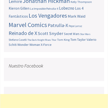
Jonathan Hickman
Lemire
Kelly Thompson
Lobezno
Los 4
Kieron Gillen
La Imposible Patrulla-X
Los Vengadores
Fantásticos
Mark Waid
Marvel Comics
Patrulla-X
Pepe Larraz
Reinado de X
Scott Snyder
Secret Wars
Star Wars
Tom Taylor
Valerio
Stefano Caselli
Tom King
The Dark Knight Rises
Thor
Schiti
Wonder Woman
X-Force
Nuestro Facebook