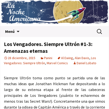
Saltar al contenido
Buscar:
Menú
Los Vengadores. Siempre Ultrón #1-3:
Amenazas eternas
28 diciembre, 2015
Panini
Al Ewing
,
Alan Davis
,
Los
Vengadores: Siempre Ultrón
,
Marvel Comics
Daniel Lobato
Siempre Ultrón toma como punto se partida una de las
muchas ideas que Jonathan Hickman fue depositando a lo
largo de su extensa etapa al frente de las cabeceras
principales de Los Vengadores (¡cuánto te echaremos de
menos tras las Secret Wars!). Concretamente una que vimos
durante la odisea de Capitán América a través de la corriente