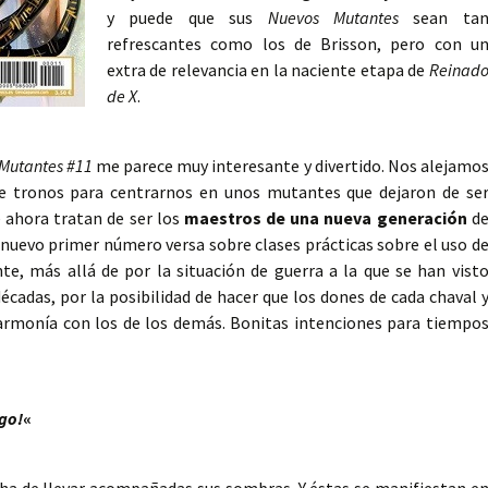
y puede que sus
Nuevos Mutantes
sean ta
refrescantes como los de Brisson, pero con u
extra de relevancia en la naciente etapa de
Reinad
de X
.
Mutantes #11
me parece muy interesante y divertido. Nos alejamo
 de tronos para centrarnos en unos mutantes que dejaron de se
 ahora tratan de ser los
maestros de una nueva generación
d
te nuevo primer número versa sobre clases prácticas sobre el uso d
te, más allá de por la situación de guerra a la que se han vist
cadas, por la posibilidad de hacer que los dones de cada chaval 
 armonía con los de los demás. Bonitas intenciones para tiempo
igo!
«