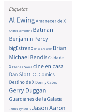
n
Etiquetas
n
o
Al Ewing
Amanecer de X
Batman
Andrea Sorrentino
Benjamin Percy
s
r
Brian
bigEstreno
Brian Azzarello
e
Michael Bendis
e
Caída de
o
cine en casa
X
Charles Soule
y
Dan Slott
DC Comics
s
Destino de X
Donny Cates
Gerry Duggan
Guardianes de la Galaxia
Jason Aaron
James Tynion IV