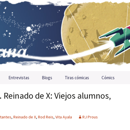
Entrevistas
Blogs
Tiras cómicas
Cómics
 Reinado de X: Viejos alumnos,
tantes
,
Reinado de X
,
Rod Reis
,
Vita Ayala
RJ Prous