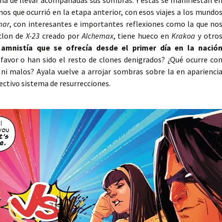
d ha de llevar acompañadas sus sombras. Y éstas se manifiestan e
mos que ocurrió en la etapa anterior, con esos viajes a los mundo
mar
, con interesantes e importantes reflexiones como la que no
 clon de
X-23
creado por
Alchemax
, tiene hueco en
Krakoa
y otro
amnistía que se ofrecía desde el primer día en la nació
favor o han sido el resto de clones denigrados? ¿Qué ocurre co
ni malos? Ayala vuelve a arrojar sombras sobre la en aparienci
lectivo sistema de resurrecciones.