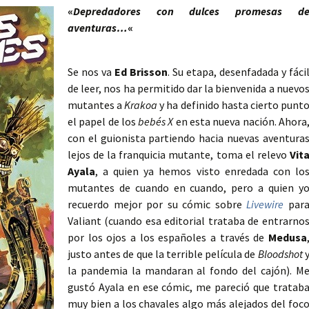
«
Depredadores con dulces promesas d
aventuras…
«
Se nos va
Ed Brisson
. Su etapa, desenfadada y fáci
de leer, nos ha permitido dar la bienvenida a nuevo
mutantes a
Krakoa
y ha definido hasta cierto punt
el papel de los
bebés X
en esta nueva nación. Ahora
con el guionista partiendo hacia nuevas aventura
lejos de la franquicia mutante, toma el relevo
Vit
Ayala
, a quien ya hemos visto enredada con lo
mutantes de cuando en cuando, pero a quien y
recuerdo mejor por su cómic sobre
Livewire
par
Valiant (cuando esa editorial trataba de entrarno
por los ojos a los españoles a través de
Medusa
justo antes de que la terrible película de
Bloodshot
la pandemia la mandaran al fondo del cajón). M
gustó Ayala en ese cómic, me pareció que tratab
muy bien a los chavales algo más alejados del foc