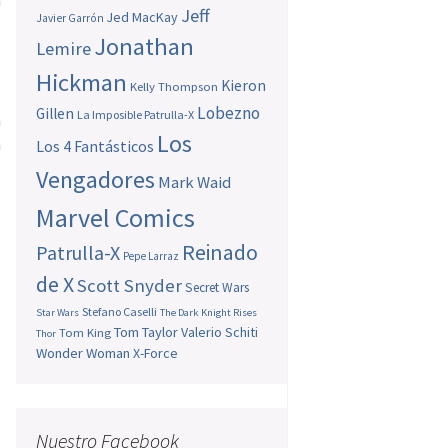
n
Jeff
Jed MacKay
Javier Garrón
s
Jonathan
Lemire
s
s
Hickman
Kieron
Kelly Thompson
n
Lobezno
Gillen
La Imposible Patrulla-X
n
Los
a
Los 4 Fantásticos
Vengadores
Mark Waid
Marvel Comics
Reinado
Patrulla-X
Pepe Larraz
de X
Scott Snyder
Secret Wars
Stefano Caselli
Star Wars
The Dark Knight Rises
Tom Taylor
Valerio Schiti
Tom King
Thor
Wonder Woman
X-Force
Nuestro Facebook