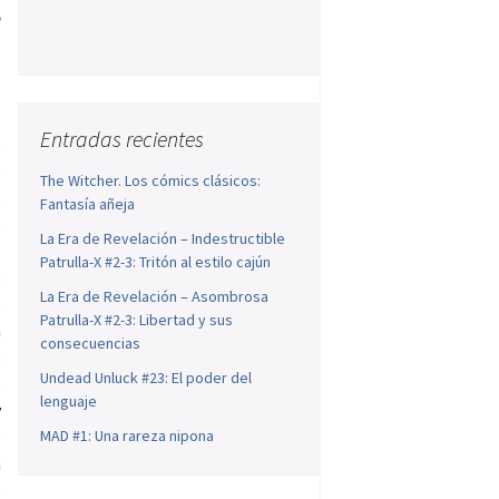
e
l
Entradas recientes
s
o
The Witcher. Los cómics clásicos:
,
Fantasía añeja
s
La Era de Revelación – Indestructible
a
Patrulla-X #2-3: Tritón al estilo cajún
s
La Era de Revelación – Asombrosa
o
Patrulla-X #2-3: Libertad y sus
a
consecuencias
s
Undead Unluck #23: El poder del
,
lenguaje
y
e
MAD #1: Una rareza nipona
a
o