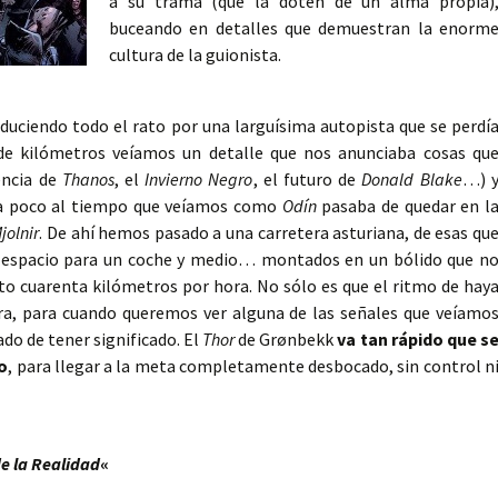
a su trama (que la doten de un alma propia)
buceando en detalles que demuestran la enorm
cultura de la guionista.
duciendo todo el rato por una larguísima autopista que se perdí
de kilómetros veíamos un detalle que nos anunciaba cosas qu
encia de
Thanos
, el
Invierno Negro
, el futuro de
Donald Blake
…) 
 a poco al tiempo que veíamos como
Odín
pasaba de quedar en l
jolnir
. De ahí hemos pasado a una carretera asturiana, de esas qu
 espacio para un coche y medio… montados en un bólido que n
to cuarenta kilómetros por hora. No sólo es que el ritmo de hay
ora, para cuando queremos ver alguna de las señales que veíamo
ado de tener significado. El
Thor
de Grønbekk
va tan rápido que s
o
, para llegar a la meta completamente desbocado, sin control n
de la Realidad
«