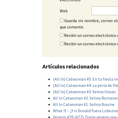
Web
Guarda mi nombre, correo el
que comente.
Recibir un correo electrónico 
Recibir un correo electrónico
Artículos relacionados
(All In) Catwoman #5: En tu fiesta m
(All In) Catwoman #4: La perla de P
(All In) Catwoman #3: Selina Ocean
All In Catwoman #2: Selina Romano
All In Catwoman #1: Selina Bourne
What If – ¿Y si Donald Fuera Lobezno
Veneno #29 (#77): Dame veneno que 