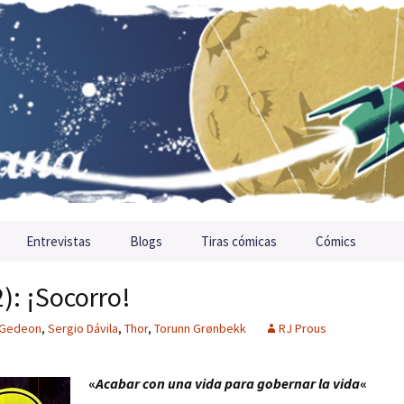
Entrevistas
Blogs
Tiras cómicas
Cómics
): ¡Socorro!
 Gedeon
,
Sergio Dávila
,
Thor
,
Torunn Grønbekk
RJ Prous
«
Acabar con una vida para gobernar la vida
«