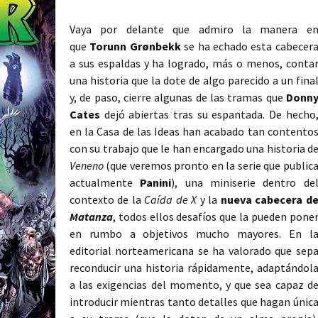
Vaya por delante que admiro la manera e
que
Torunn Grønbekk
se ha echado esta cabecer
a sus espaldas y ha logrado, más o menos, conta
una historia que la dote de algo parecido a un fina
y, de paso, cierre algunas de las tramas que
Donn
Cates
dejó abiertas tras su espantada. De hecho
en la Casa de las Ideas han acabado tan contento
con su trabajo que le han encargado una historia d
Veneno
(que veremos pronto en la serie que public
actualmente
Panini
), una miniserie dentro de
contexto de la
Caída de X
y la
nueva cabecera d
Matanza
, todos ellos desafíos que la pueden pone
en rumbo a objetivos mucho mayores. En l
editorial norteamericana se ha valorado que sep
reconducir una historia rápidamente, adaptándol
a las exigencias del momento, y que sea capaz d
introducir mientras tanto detalles que hagan únic