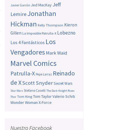
Jeff
Jed MacKay
Javier Garrón
a
Jonathan
Lemire
l
Hickman
s
Kieron
Kelly Thompson
a
Lobezno
Gillen
La Imposible Patrulla-X
s
Los
Los 4 Fantásticos
n
Vengadores
Mark Waid
Marvel Comics
Reinado
Patrulla-X
Pepe Larraz
de X
Scott Snyder
Secret Wars
Stefano Caselli
Star Wars
The Dark Knight Rises
Tom Taylor
Valerio Schiti
Tom King
Thor
Wonder Woman
X-Force
Nuestro Facebook