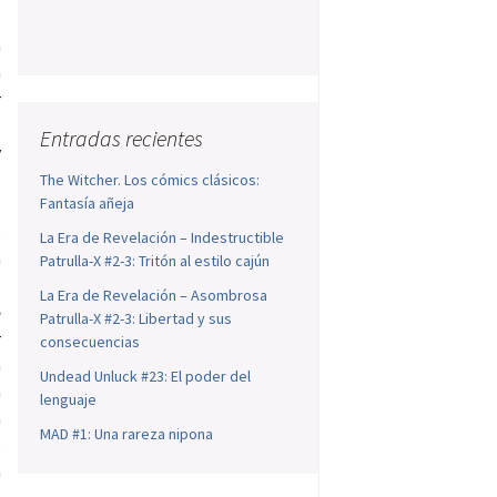
n
a
r
l
Entradas recientes
y
,
The Witcher. Los cómics clásicos:
Fantasía añeja
s
e
La Era de Revelación – Indestructible
a
Patrulla-X #2-3: Tritón al estilo cajún
l
La Era de Revelación – Asombrosa
e
Patrulla-X #2-3: Libertad y sus
r
consecuencias
a
Undead Unluck #23: El poder del
a
lenguaje
a
MAD #1: Una rareza nipona
e
a