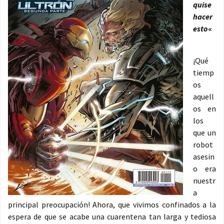
quise
hacer
esto
«
¡Qué
tiemp
os
aquell
os en
los
que un
robot
asesin
o era
nuestr
a
principal preocupación! Ahora, que vivimos confinados a la
espera de que se acabe una cuarentena tan larga y tediosa