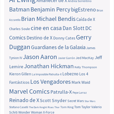
Amanecer de X
Andrea Sorrentino
Batman
Benjamin Percy
bigEstreno
Brian
Brian Michael Bendis
Caída de X
Azzarello
cine en casa
Dan Slott
DC
Charles Soule
Gerry
Comics
Destino de X
Donny Cates
Duggan
Guardianes de la Galaxia
James
Jason Aaron
Jeff
Jed MacKay
Tynion IV
Javier Garrón
Jonathan Hickman
Lemire
Kelly Thompson
Lobezno
Los 4
Kieron Gillen
La Imposible Patrulla-X
Los Vengadores
Fantásticos
Mark Waid
Marvel Comics
Patrulla-X
Pepe Larraz
Reinado de X
Scott Snyder
Secret Wars
Star Wars
Tom Taylor
Valerio
Stefano Caselli
Tom King
The Dark Knight Rises
Thor
Schiti
Wonder Woman
X-Force