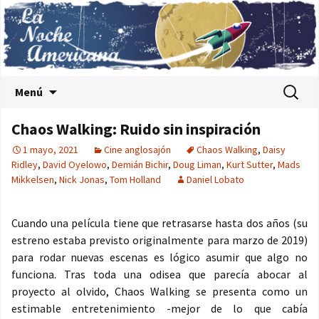
Saltar al contenido
Buscar:
Menú
Chaos Walking: Ruido sin inspiración
1 mayo, 2021
Cine anglosajón
Chaos Walking
,
Daisy
Ridley
,
David Oyelowo
,
Demián Bichir
,
Doug Liman
,
Kurt Sutter
,
Mads
Mikkelsen
,
Nick Jonas
,
Tom Holland
Daniel Lobato
Cuando una película tiene que retrasarse hasta dos años (su
estreno estaba previsto originalmente para marzo de 2019)
para rodar nuevas escenas es lógico asumir que algo no
funciona. Tras toda una odisea que parecía abocar al
proyecto al olvido, Chaos Walking se presenta como un
estimable entretenimiento -mejor de lo que cabía