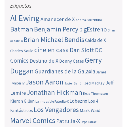
Etiquetas
Al Ewing
Amanecer de X
Andrea Sorrentino
Batman
Benjamin Percy
bigEstreno
Brian
Brian Michael Bendis
Caída de X
Azzarello
cine en casa
Dan Slott
DC
Charles Soule
Gerry
Comics
Destino de X
Donny Cates
Duggan
Guardianes de la Galaxia
James
Jason Aaron
Jeff
Jed MacKay
Tynion IV
Javier Garrón
Jonathan Hickman
Lemire
Kelly Thompson
Lobezno
Los 4
Kieron Gillen
La Imposible Patrulla-X
Los Vengadores
Fantásticos
Mark Waid
Marvel Comics
Patrulla-X
Pepe Larraz