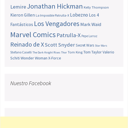
Jonathan Hickman
Lemire
Kelly Thompson
Lobezno
Los 4
Kieron Gillen
La Imposible Patrulla-X
Los Vengadores
Fantásticos
Mark Waid
Marvel Comics
Patrulla-X
Pepe Larraz
Reinado de X
Scott Snyder
Secret Wars
Star Wars
Tom Taylor
Valerio
Stefano Caselli
Tom King
The Dark Knight Rises
Thor
Schiti
Wonder Woman
X-Force
Nuestro Facebook