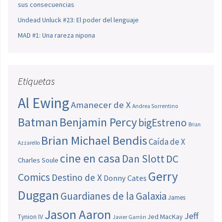
sus consecuencias
Undead Unluck #23: El poder del lenguaje
MAD #1: Una rareza nipona
Etiquetas
Al Ewing
Amanecer de X
Andrea Sorrentino
Batman
Benjamin Percy
bigEstreno
Brian
Brian Michael Bendis
Caída de X
Azzarello
cine en casa
Dan Slott
DC
Charles Soule
Gerry
Comics
Destino de X
Donny Cates
Duggan
Guardianes de la Galaxia
James
Jason Aaron
Jeff
Jed MacKay
Tynion IV
Javier Garrón