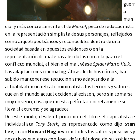
guerr
a
mun
dial y más concretamente el de
Marvel
, peca de reduccionista
en la representación simplista de sus personajes, reflejados
como arquetipos básicos y reconocibles dentro de una
sociedad basada en opuestos evidentes o en la
representación de materias absolutas como la paz o el
conflicto mundial, el bien o el mal, véase
Spider Man
o
Hulk
.
Las adaptaciones cinematográficas de dichos cómics, han
sabido mantener ese reduccionismo adaptando a la
actualidad en un retrato minimalista los terrores y valores
que en el mundo actual occidental existen, pero sin tomarse
muy en serio, cosa que en esta película concretamente se
lleva al extremo y se agradece.
De este modo, desde el principio del filme el capitalista e
individualista
Tony Stark
, es representado como dijo
Stan
Lee
, en un
Howard Hughes
con todos los valores positivos y
negativos que esto conlleva, defendiéndose de su gobierno