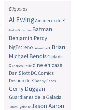
Etiquetas
Al Ewing
Amanecer de X
Batman
Andrea Sorrentino
Benjamin Percy
e
Brian
bigEstreno
s
Brian Azzarello
a
Michael Bendis
Caída de
z
cine en casa
X
Charles Soule
s
Dan Slott
DC Comics
a
Destino de X
Donny Cates
Gerry Duggan
s
Guardianes de la Galaxia
Jason Aaron
o
James Tynion IV