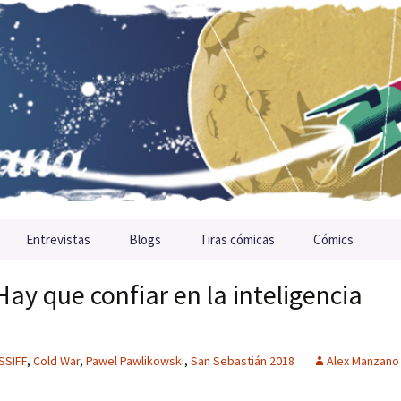
Entrevistas
Blogs
Tiras cómicas
Cómics
ay que confiar en la inteligencia
SSIFF
,
Cold War
,
Pawel Pawlikowski
,
San Sebastián 2018
Alex Manzano