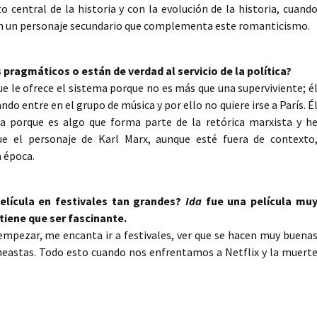
o central de la historia y con la evolución de la historia, cuand
e en un personaje secundario que complementa este romanticismo.
 pragmáticos o están de verdad al servicio de la política?
ue le ofrece el sistema porque no es más que una superviviente; é
ando entre en el grupo de música y por ello no quiere irse a París. É
a porque es algo que forma parte de la retórica marxista y h
ue el personaje de Karl Marx, aunque esté fuera de contexto
a época.
película en festivales tan grandes?
Ida
fue una película mu
tiene que ser fascinante.
empezar, me encanta ir a festivales, ver que se hacen muy buena
neastas. Todo esto cuando nos enfrentamos a Netflix y la muert