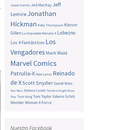
e
Jeff
Jed MacKay
Javier Garrón
y
Jonathan
Lemire
Hickman
Kieron
Kelly Thompson
Lobezno
Gillen
La Imposible Patrulla-X
Los
e
Los 4 Fantásticos
a
Vengadores
Mark Waid
Marvel Comics
Reinado
Patrulla-X
Pepe Larraz
de X
Scott Snyder
Secret Wars
Stefano Caselli
Star Wars
The Dark Knight Rises
Tom Taylor
Valerio Schiti
Tom King
Thor
Wonder Woman
X-Force
Nuestro Facebook