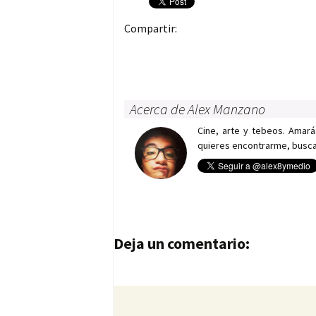
Compartir:
Acerca de Alex Manzano
Cine, arte y tebeos. Amará
quieres encontrarme, busca e
Navegación de entrad
Deja un comentario: