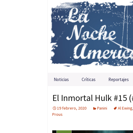
Saltar al contenido
Noticias
Críticas
Reportajes
El Inmortal Hulk #15 (
19 febrero, 2020
Panini
Al Ewing
Prous