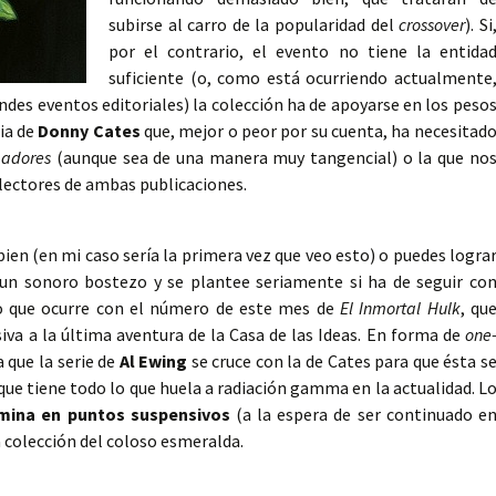
subirse al carro de la popularidad del
crossover
). Si
por el contrario, el evento no tiene la entida
suficiente (o, como está ocurriendo actualmente
andes eventos editoriales) la colección ha de apoyarse en los peso
ria de
Donny Cates
que, mejor o peor por su cuenta, ha necesitad
gadores
(aunque sea de una manera muy tangencial) o la que no
 lectores de ambas publicaciones.
bien (en mi caso sería la primera vez que veo esto) o puedes logra
e un sonoro bostezo y se plantee seriamente si ha de seguir co
 lo que ocurre con el número de este mes de
El Inmortal Hulk
, qu
iva a la última aventura de la Casa de las Ideas. En forma de
one
 que la serie de
Al Ewing
se cruce con la de Cates para que ésta s
que tiene todo lo que huela a radiación gamma en la actualidad. L
rmina en puntos suspensivos
(a la espera de ser continuado e
a colección del coloso esmeralda.