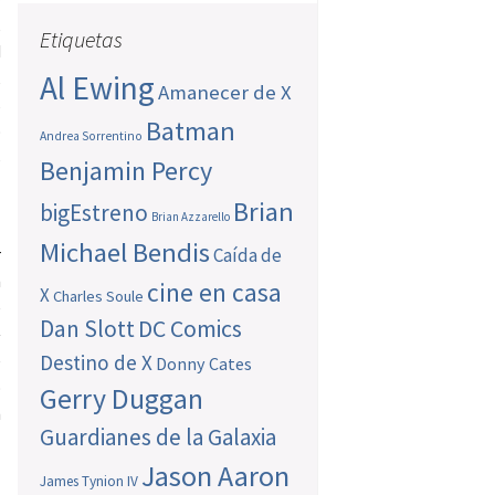
,
Etiquetas
d
,
Al Ewing
Amanecer de X
s
Batman
o
Andrea Sorrentino
s
Benjamin Percy
Brian
bigEstreno
Brian Azzarello
Michael Bendis
r
Caída de
n
cine en casa
X
Charles Soule
e
Dan Slott
DC Comics
-
e
Destino de X
Donny Cates
o
Gerry Duggan
n
Guardianes de la Galaxia
Jason Aaron
James Tynion IV