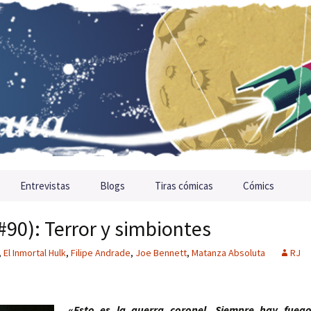
Entrevistas
Blogs
Tiras cómicas
Cómics
#90): Terror y simbiontes
,
El Inmortal Hulk
,
Filipe Andrade
,
Joe Bennett
,
Matanza Absoluta
RJ
«
Esto es la guerra coronel. Siempre hay fueg