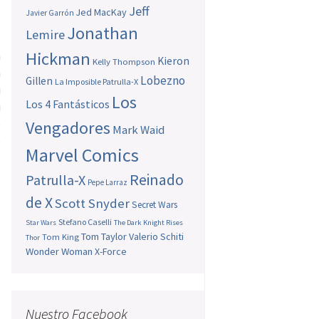
Jeff
Jed MacKay
Javier Garrón
Jonathan
Lemire
Hickman
a
Kieron
Kelly Thompson
a
Lobezno
Gillen
La Imposible Patrulla-X
u
Los
Los 4 Fantásticos
u
e
Vengadores
Mark Waid
e
Marvel Comics
Reinado
Patrulla-X
Pepe Larraz
de X
Scott Snyder
Secret Wars
Stefano Caselli
Star Wars
The Dark Knight Rises
Tom Taylor
Valerio Schiti
Tom King
Thor
Wonder Woman
X-Force
Nuestro Facebook