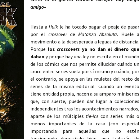
amigo
«
Hasta a
Hulk
le ha tocado pagar el peaje de pasa
por el
crossover
de
Matanza Absoluta
. Huele 
movimiento a la desesperada a leguas de distancia
Porque
los
crossovers
ya no dan el dinero qu
daban
y porque hay una ley no escrita en el mund
de los cómics que nos permite dilucidar cuándo u
cruce entre series vuela por sí mismo y cuándo, po
el contrario, se apoya en las muletas del resto d
series de la misma editorial: Cuando un event
tiene entidad propia, nacen a su amparo miniserie
que, con suerte, pueden dar lugar a coleccione
independientes tras los acontecimientos narrados
aparte de los múltiples
tie-ins
con series más 
menos importantes de la casa (con especia
importancia para aquellas que no esté
funcionando demasiado bien, que tratarán d