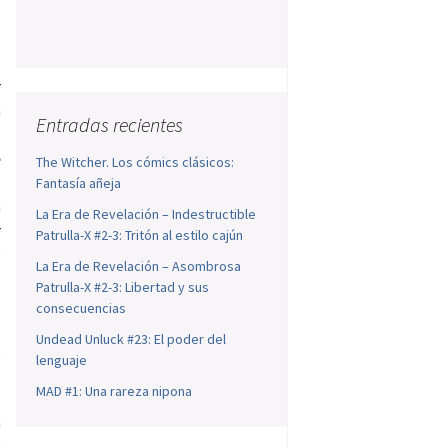
r
a
Entradas recientes
.
e
The Witcher. Los cómics clásicos:
o
Fantasía añeja
n
La Era de Revelación – Indestructible
r
Patrulla-X #2-3: Tritón al estilo cajún
e
La Era de Revelación – Asombrosa
o
Patrulla-X #2-3: Libertad y sus
s
consecuencias
s
Undead Unluck #23: El poder del
,
lenguaje
o
MAD #1: Una rareza nipona
l
n
e