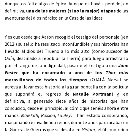
Aunque os falte algo de épica. Aunque os hayáis perdido, en
definitiva,
una de las mejores (si no la mejor) etapas
de las
aventuras del dios nórdico en la Casa de las Ideas.
Y es que desde que Aaron recogió el testigo del personaje (¡en
2012!) su sello ha resultado inconfundible y sus historias han
llevado al dios del Trueno a lo más alto (como sucesor de
Odín
, destinado a repoblar la Tierra) para luego arrastrarlo
por el fango de la indignidad, pasarle el testigo a una
Jane
Foster
que ha encarnado a uno de los
Thor
más
maravillosos de todos los tiempos
(OJALÁ Marvel se
atreva a llevar esta historia a la gran pantalla con la película
que supondrá el regreso de
Natalie Portman
) y, en
definitiva, a generado siete años de historias que han
conducido, desde el principio, al cómic que tenéis ahora entre
manos.
Malekith
,
Roxxon
,
Laufey
… han estado conspirando,
maquinando e invadiendo reinos durante años para acabar en
la Guerra de Guerras que se desata en
Midgar
, el último reino