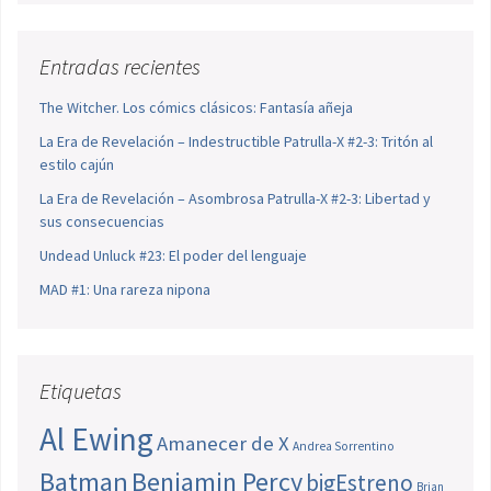
Entradas recientes
The Witcher. Los cómics clásicos: Fantasía añeja
La Era de Revelación – Indestructible Patrulla-X #2-3: Tritón al
estilo cajún
La Era de Revelación – Asombrosa Patrulla-X #2-3: Libertad y
sus consecuencias
Undead Unluck #23: El poder del lenguaje
MAD #1: Una rareza nipona
Etiquetas
Al Ewing
Amanecer de X
Andrea Sorrentino
Batman
Benjamin Percy
bigEstreno
Brian