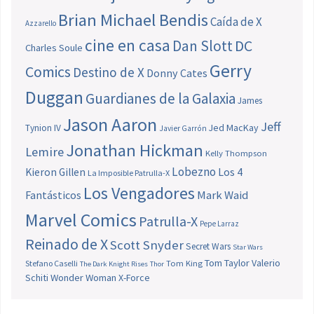
Brian Michael Bendis
Caída de X
Azzarello
cine en casa
Dan Slott
DC
Charles Soule
Gerry
Comics
Destino de X
Donny Cates
Duggan
Guardianes de la Galaxia
James
Jason Aaron
Jeff
Jed MacKay
Tynion IV
Javier Garrón
Jonathan Hickman
Lemire
Kelly Thompson
Lobezno
Los 4
Kieron Gillen
La Imposible Patrulla-X
Los Vengadores
Fantásticos
Mark Waid
Marvel Comics
Patrulla-X
Pepe Larraz
Reinado de X
Scott Snyder
Secret Wars
Star Wars
Tom Taylor
Valerio
Stefano Caselli
Tom King
The Dark Knight Rises
Thor
Schiti
Wonder Woman
X-Force