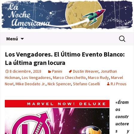
Saltar al contenido
Buscar:
Menú
Los Vengadores. El Último Evento Blanco:
La última gran locura
8 diciembre, 2018
Panini
Dustin Weaver
,
Jonathan
Hickman
,
Los Vengadores
,
Marco Checchetto
,
Marco Rudy
,
Marvel
Now!
,
Mike Deodato Jr.
,
Nick Spencer
,
Stefano Caselli
RJ Prous
«
Éram
os
constr
uctore
s y