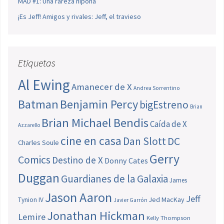
MAD #1: Una rareza nipona
¡Es Jeff! Amigos y rivales: Jeff, el travieso
Etiquetas
Al Ewing
Amanecer de X
Andrea Sorrentino
Batman
Benjamin Percy
bigEstreno
Brian
Brian Michael Bendis
Caída de X
Azzarello
cine en casa
Dan Slott
DC
Charles Soule
Gerry
Comics
Destino de X
Donny Cates
Duggan
Guardianes de la Galaxia
James
Jason Aaron
Jeff
Jed MacKay
Tynion IV
Javier Garrón
Jonathan Hickman
Lemire
Kelly Thompson