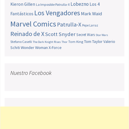
Lobezno
Los 4
Kieron Gillen
La Imposible Patrulla-X
Los Vengadores
Fantásticos
Mark Waid
Marvel Comics
Patrulla-X
Pepe Larraz
Reinado de X
Scott Snyder
Secret Wars
Star Wars
Tom Taylor
Valerio
Stefano Caselli
Tom King
The Dark Knight Rises
Thor
Schiti
Wonder Woman
X-Force
Nuestro Facebook