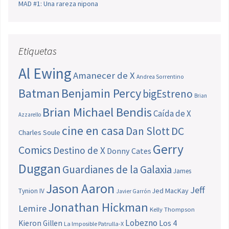
MAD #1: Una rareza nipona
Etiquetas
Al Ewing
Amanecer de X
Andrea Sorrentino
Batman
Benjamin Percy
bigEstreno
Brian
Brian Michael Bendis
Caída de X
Azzarello
cine en casa
Dan Slott
DC
Charles Soule
Gerry
Comics
Destino de X
Donny Cates
Duggan
Guardianes de la Galaxia
James
Jason Aaron
Jeff
Jed MacKay
Tynion IV
Javier Garrón
Jonathan Hickman
Lemire
Kelly Thompson
Lobezno
Los 4
Kieron Gillen
La Imposible Patrulla-X