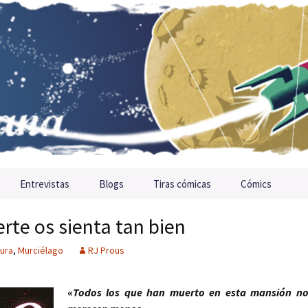
Entrevistas
Blogs
Tiras cómicas
Cómics
rte os sienta tan bien
ura
,
Murciélago
RJ Prous
«
Todos los que han muerto en esta mansión n