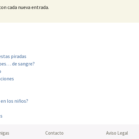
 con cada nueva entrada.
estas piradas
ubes… de sangre?
o
aciones
 en los niños?
es
migas
Contacto
Aviso Legal