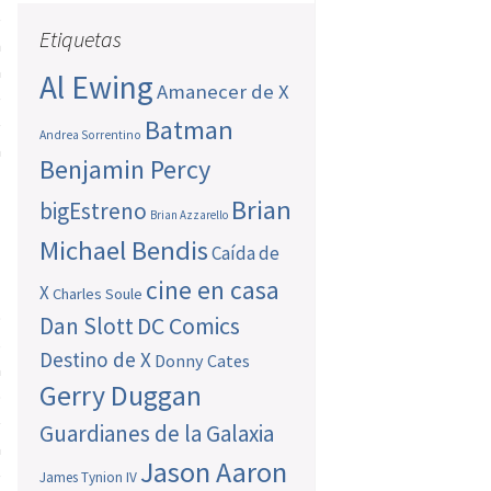
e
Etiquetas
n
a
Al Ewing
Amanecer de X
e
e
Batman
Andrea Sorrentino
a
Benjamin Percy
Brian
bigEstreno
Brian Azzarello
Michael Bendis
Caída de
cine en casa
X
Charles Soule
o
Dan Slott
DC Comics
s
Destino de X
Donny Cates
a
Gerry Duggan
o
e
Guardianes de la Galaxia
a
Jason Aaron
e
James Tynion IV