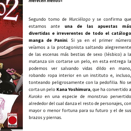
merecen menos
«
Segundo tomo de
Murciélago
y se confirma qu
estamos ante
una de las apuestas má
divertidas e irreverentes de todo el catálog
manga de Panini
. Si ya en el primer númer
veíamos a la protagonista saltando alegrement
de las escenas más bestias de sexo (lésbico) a l
matanza sin cortarse un pelo, en esta entrega l
podemos ver salvando vidas dildo en mano
robando ropa interior en un instituto e, incluso
tonteando peligrosamente con la pedofilia. No s
corta un pelo
Kana Yoshimura
, que ha convertido 
Kuroko
en una especie de monstruo pervertid
alrededor del cual danza el resto de personajes, co
mayor o menor fortuna para su futuro y el de su
brazos y piernas.