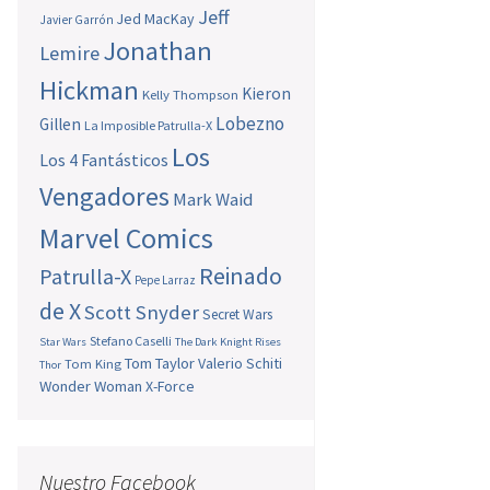
Jeff
Jed MacKay
Javier Garrón
Jonathan
Lemire
Hickman
Kieron
Kelly Thompson
Lobezno
Gillen
La Imposible Patrulla-X
Los
Los 4 Fantásticos
Vengadores
Mark Waid
Marvel Comics
Reinado
Patrulla-X
Pepe Larraz
de X
Scott Snyder
Secret Wars
Stefano Caselli
Star Wars
The Dark Knight Rises
Tom Taylor
Valerio Schiti
Tom King
Thor
Wonder Woman
X-Force
Nuestro Facebook