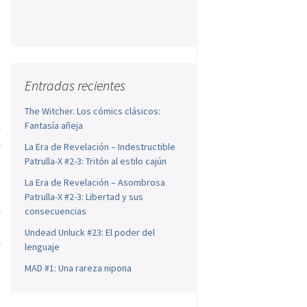
e
s
o
Entradas recientes
o
e
The Witcher. Los cómics clásicos:
Fantasía añeja
a
a
La Era de Revelación – Indestructible
,
Patrulla-X #2-3: Tritón al estilo cajún
,
La Era de Revelación – Asombrosa
e
Patrulla-X #2-3: Libertad y sus
a
consecuencias
o
Undead Unluck #23: El poder del
n
lenguaje
s
MAD #1: Una rareza nipona