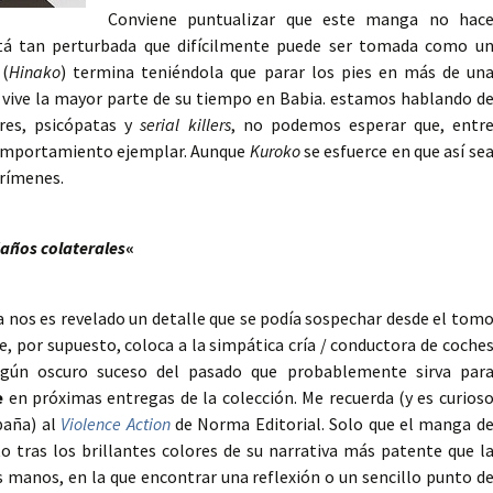
Conviene puntualizar que este manga no hac
stá tan perturbada que difícilmente puede ser tomada como u
 (
Hinako
) termina teniéndola que parar los pies en más de un
e vive la mayor parte de su tiempo en Babia. estamos hablando d
ores, psicópatas y
serial killers
, no podemos esperar que, entr
 comportamiento ejemplar. Aunque
Kuroko
se esfuerce en que así se
crímenes.
daños colaterales
«
a nos es revelado un detalle que se podía sospechar desde el tom
e, por supuesto, coloca a la simpática cría / conductora de coche
gún oscuro suceso del pasado que probablemente sirva par
e
en próximas entregas de la colección. Me recuerda (y es curios
paña) al
Violence Action
de Norma Editorial. Solo que el manga d
 tras los brillantes colores de su narrativa más patente que l
s manos, en la que encontrar una reflexión o un sencillo punto d