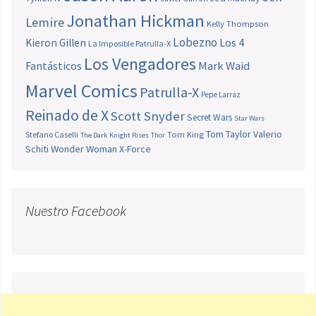
Jonathan Hickman
Lemire
Kelly Thompson
Lobezno
Los 4
Kieron Gillen
La Imposible Patrulla-X
Los Vengadores
Fantásticos
Mark Waid
Marvel Comics
Patrulla-X
Pepe Larraz
Reinado de X
Scott Snyder
Secret Wars
Star Wars
Tom Taylor
Valerio
Stefano Caselli
Tom King
The Dark Knight Rises
Thor
Schiti
Wonder Woman
X-Force
Nuestro Facebook