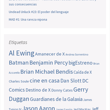
sus consecuencias
Undead Unluck #23: El poder del lenguaje
MAD #1: Una rareza nipona
Etiquetas
Al Ewing
Amanecer de X
Andrea Sorrentino
Batman
Benjamin Percy
bigEstreno
Brian
Brian Michael Bendis
Caída de X
Azzarello
cine en casa
Dan Slott
DC
Charles Soule
Gerry
Comics
Destino de X
Donny Cates
Duggan
Guardianes de la Galaxia
James
Jason Aaron
Jeff
Jed MacKay
Tynion IV
Javier Garrón