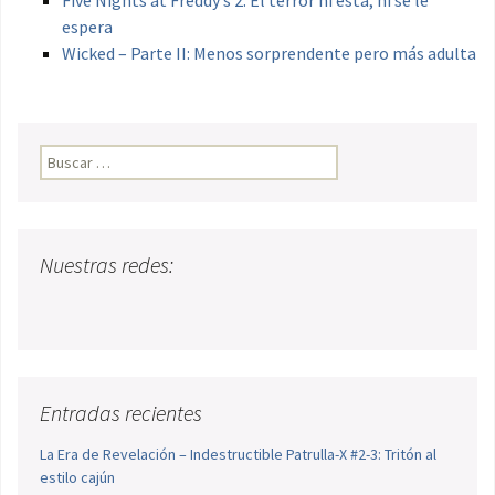
Five Nights at Freddy’s 2: El terror ni está, ni se le
espera
Wicked – Parte II: Menos sorprendente pero más adulta
Buscar:
Nuestras redes:
Entradas recientes
La Era de Revelación – Indestructible Patrulla-X #2-3: Tritón al
estilo cajún