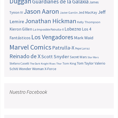
Duggan
Guardianes de la Galaxia
James
Jason Aaron
Jeff
Jed MacKay
Tynion IV
Javier Garrón
Jonathan Hickman
Lemire
Kelly Thompson
Lobezno
Los 4
Kieron Gillen
La Imposible Patrulla-X
Los Vengadores
Fantásticos
Mark Waid
Marvel Comics
Patrulla-X
Pepe Larraz
Reinado de X
Scott Snyder
Secret Wars
Star Wars
Tom Taylor
Valerio
Stefano Caselli
Tom King
The Dark Knight Rises
Thor
Schiti
Wonder Woman
X-Force
Nuestro Facebook