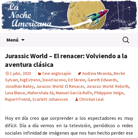
Saltar al contenido
Buscar:
Menú
Jurassic World – El renacer: Volviendo a la
aventura clásica
1 julio, 2025
Cine anglosajón
Audrina Miranda
,
Bechir
Sylvain
,
bigEstreno
,
David Iacono
,
Ed Skrein
,
Gareth Edwards
,
Jonathan Bailey
,
Jurassic World: El Renacer
,
Jurassic World: Rebirth
,
Luna Blaise
,
Mahershala Ali
,
Manuel García-Rulfo
,
Philippine Velge
,
Rupert Friend
,
Scarlett Johansson
Christian Leal
Hoy en día creo que sorprender a los espectadores es muy
difícil. Día a día vemos en la televisión, periódicos o redes
sociales infinidad de imágenes que nos han hecho perder ese