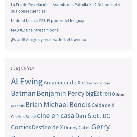
La Era de Revelación – Asombrosa Patrulla-X #2-3: Libertad y
sus consecuencias
Undead Unluck #23: El poder del lenguaje
MAD #1: Una rareza nipona
¡Es Jeff! Amigos y rivales: Jeff, el travieso
Etiquetas
Al Ewing
Amanecer de X
Andrea Sorrentino
Batman
Benjamin Percy
bigEstreno
Brian
Brian Michael Bendis
Caída de X
Azzarello
cine en casa
Dan Slott
DC
Charles Soule
Gerry
Comics
Destino de X
Donny Cates