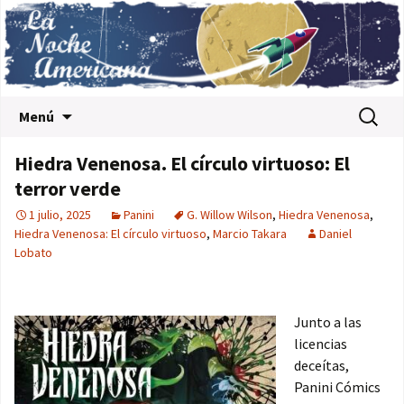
Saltar al contenido
Buscar:
Menú
Hiedra Venenosa. El círculo virtuoso: El
terror verde
1 julio, 2025
Panini
G. Willow Wilson
,
Hiedra Venenosa
,
Hiedra Venenosa: El círculo virtuoso
,
Marcio Takara
Daniel
Lobato
Junto a las
licencias
deceítas,
Panini Cómics