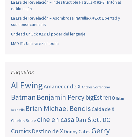
La Era de Revelación – Indestructible Patrulla-X #2-3: Tritón al
estilo cajún
La Era de Revelación – Asombrosa Patrulla-X #2-3: Libertad y
sus consecuencias
Undead Unluck #23: El poder del lenguaje
MAD #1: Una rareza nipona
Etiquetas
Al Ewing
Amanecer de X
Andrea Sorrentino
Batman
Benjamin Percy
bigEstreno
Brian
Brian Michael Bendis
Caída de X
Azzarello
cine en casa
Dan Slott
DC
Charles Soule
Gerry
Comics
Destino de X
Donny Cates