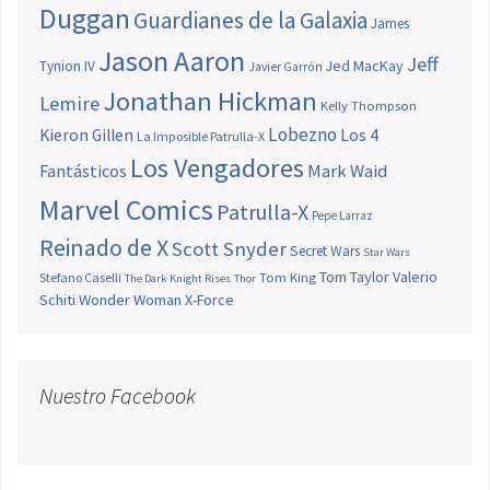
Duggan
Guardianes de la Galaxia
James
Jason Aaron
Jeff
Jed MacKay
Tynion IV
Javier Garrón
Jonathan Hickman
Lemire
Kelly Thompson
Lobezno
Los 4
Kieron Gillen
La Imposible Patrulla-X
Los Vengadores
Fantásticos
Mark Waid
Marvel Comics
Patrulla-X
Pepe Larraz
Reinado de X
Scott Snyder
Secret Wars
Star Wars
Tom Taylor
Valerio
Stefano Caselli
Tom King
The Dark Knight Rises
Thor
Schiti
Wonder Woman
X-Force
Nuestro Facebook