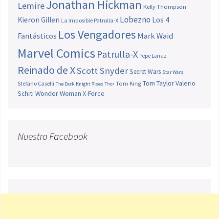
Jonathan Hickman
Lemire
Kelly Thompson
Lobezno
Los 4
Kieron Gillen
La Imposible Patrulla-X
Los Vengadores
Fantásticos
Mark Waid
Marvel Comics
Patrulla-X
Pepe Larraz
Reinado de X
Scott Snyder
Secret Wars
Star Wars
Tom Taylor
Valerio
Stefano Caselli
Tom King
The Dark Knight Rises
Thor
Schiti
Wonder Woman
X-Force
Nuestro Facebook