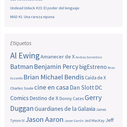
Undead Unluck #23: El poder del lenguaje
MAD #1: Una rareza nipona
Etiquetas
Al Ewing
Amanecer de X
Andrea Sorrentino
Batman
Benjamin Percy
bigEstreno
Brian
Brian Michael Bendis
Caída de X
Azzarello
cine en casa
Dan Slott
DC
Charles Soule
Gerry
Comics
Destino de X
Donny Cates
Duggan
Guardianes de la Galaxia
James
Jason Aaron
Jeff
Jed MacKay
Tynion IV
Javier Garrón