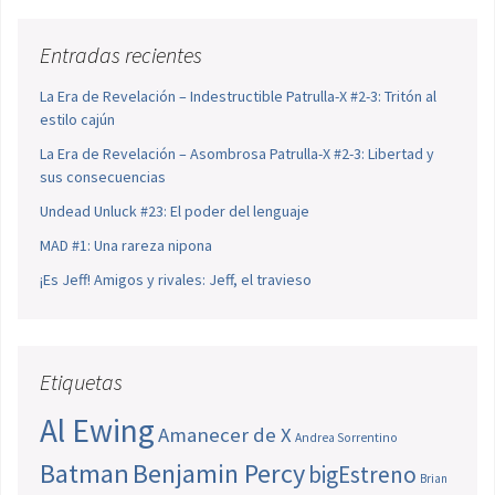
Entradas recientes
La Era de Revelación – Indestructible Patrulla-X #2-3: Tritón al
estilo cajún
La Era de Revelación – Asombrosa Patrulla-X #2-3: Libertad y
sus consecuencias
Undead Unluck #23: El poder del lenguaje
MAD #1: Una rareza nipona
¡Es Jeff! Amigos y rivales: Jeff, el travieso
Etiquetas
Al Ewing
Amanecer de X
Andrea Sorrentino
Batman
Benjamin Percy
bigEstreno
Brian