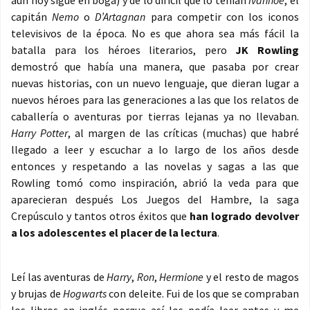
aún hoy sigue en boga) y de lo difícil que lo tenían
Ivanhoe
, el
capitán
Nemo
o
D’Artagnan
para competir con los iconos
televisivos de la época. No es que ahora sea más fácil la
batalla para los héroes literarios, pero
JK Rowling
demostró que había una manera, que pasaba por crear
nuevas historias, con un nuevo lenguaje, que dieran lugar a
nuevos héroes para las generaciones a las que los relatos de
caballería o aventuras por tierras lejanas ya no llevaban.
Harry Potter
, al margen de las críticas (muchas) que habré
llegado a leer y escuchar a lo largo de los años desde
entonces y respetando a las novelas y sagas a las que
Rowling tomó como inspiración, abrió la veda para que
aparecieran después Los Juegos del Hambre, la saga
Crepúsculo y tantos otros éxitos que
han logrado devolver
a los adolescentes el placer de la lectura
.
Leí las aventuras de
Harry
,
Ron
,
Hermione
y el resto de magos
y brujas de
Hogwarts
con deleite. Fui de los que se compraban