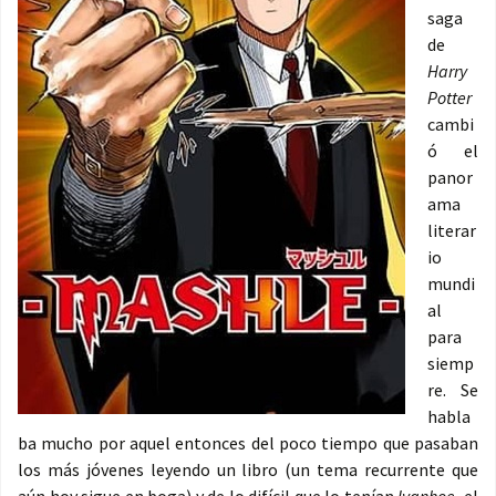
saga
de
Harry
Potter
cambi
ó el
panor
ama
literar
io
mundi
al
para
siemp
re. Se
habla
ba mucho por aquel entonces del poco tiempo que pasaban
los más jóvenes leyendo un libro (un tema recurrente que