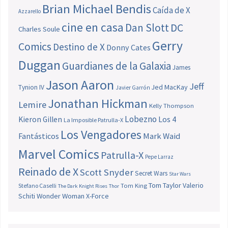
Brian Michael Bendis
Caída de X
Azzarello
cine en casa
Dan Slott
DC
Charles Soule
Gerry
Comics
Destino de X
Donny Cates
Duggan
Guardianes de la Galaxia
James
Jason Aaron
Jeff
Jed MacKay
Tynion IV
Javier Garrón
Jonathan Hickman
Lemire
Kelly Thompson
Lobezno
Los 4
Kieron Gillen
La Imposible Patrulla-X
Los Vengadores
Fantásticos
Mark Waid
Marvel Comics
Patrulla-X
Pepe Larraz
Reinado de X
Scott Snyder
Secret Wars
Star Wars
Tom Taylor
Valerio
Stefano Caselli
Tom King
The Dark Knight Rises
Thor
Schiti
Wonder Woman
X-Force