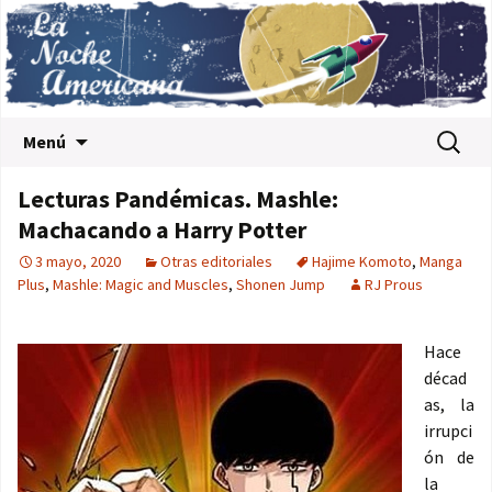
Saltar al contenido
Buscar:
Menú
Lecturas Pandémicas. Mashle:
Machacando a Harry Potter
3 mayo, 2020
Otras editoriales
Hajime Komoto
,
Manga
Plus
,
Mashle: Magic and Muscles
,
Shonen Jump
RJ Prous
Hace
décad
as, la
irrupci
ón de
la