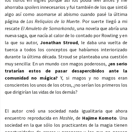
los libros en inglés porque así los podía leer antes y me
ahorraba
spoilers
innecesarios y fui también de los que sintió
algo así como asomarse al abismo cuando pasé la última
página de
Las Reliquias de la Muerte
. Por suerte llegó a mi
rescate
El Amuleto de Samarkanda
, una novela que abría una
nueva saga, que nacía al calor de lo contado por Rowling y en
la que su autor,
Jonathan Stroud
, le daba una vuelta de
tuerca a todos los conceptos que habíamos interiorizado
durante la última década. Stroud se planteaba una cuestión
muy sencilla: En un mundo con magos poderosos,
¿en serio
tratarían estos de pasar desapercibidos ante la
comunidad no mágica?
Y, si magos y no magos eran
conscientes los unos de los otros, ¿no serían los primeros los
que dirigirían las vidas de los demás?
El autor creó una sociedad nada igualitaria que ahora
encuentro reproducida en
Mashle
, de
Hajime Komoto
. Una
sociedad en la que sólo los practicantes de la magia tienen