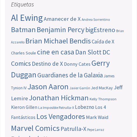
Etiquetas
Al Ewing
Amanecer de X
Andrea Sorrentino
Batman
Benjamin Percy
bigEstreno
Brian
Brian Michael Bendis
Caída de X
Azzarello
cine en casa
Dan Slott
DC
Charles Soule
Gerry
Comics
Destino de X
Donny Cates
Duggan
Guardianes de la Galaxia
James
Jason Aaron
Jeff
Jed MacKay
Tynion IV
Javier Garrón
Jonathan Hickman
Lemire
Kelly Thompson
Lobezno
Los 4
Kieron Gillen
La Imposible Patrulla-X
Los Vengadores
Fantásticos
Mark Waid
Marvel Comics
Patrulla-X
Pepe Larraz