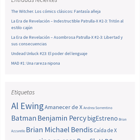
The Witcher. Los cómics clásicos: Fantasía añeja
La Era de Revelación – Indestructible Patrulla-X #2-3: Tritón al
estilo cajún
La Era de Revelación – Asombrosa Patrulla-X #2-3: Libertad y
sus consecuencias
Undead Unluck #23: El poder del lenguaje
MAD #1: Una rareza nipona
Etiquetas
Al Ewing
Amanecer de X
Andrea Sorrentino
Batman
Benjamin Percy
bigEstreno
Brian
Brian Michael Bendis
Caída de X
Azzarello