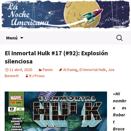
Saltar al contenido
Buscar:
Menú
El Inmortal Hulk #17 (#92): Explosión
silenciosa
11 abril, 2020
Panini
Al Ewing
,
El Inmortal Hulk
,
Joe
Bennett
RJ Prous
«
Mi
nombr
e es
Rober
t
Bruce