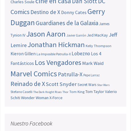
cine en casa
Dan Slott
DC
Charles Soule
Gerry
Comics
Destino de X
Donny Cates
Duggan
Guardianes de la Galaxia
James
Jason Aaron
Jeff
Jed MacKay
Tynion IV
Javier Garrón
Jonathan Hickman
Lemire
Kelly Thompson
Lobezno
Los 4
Kieron Gillen
La Imposible Patrulla-X
Los Vengadores
Fantásticos
Mark Waid
Marvel Comics
Patrulla-X
Pepe Larraz
Reinado de X
Scott Snyder
Secret Wars
Star Wars
Tom Taylor
Valerio
Stefano Caselli
Tom King
The Dark Knight Rises
Thor
Schiti
Wonder Woman
X-Force
Nuestro Facebook