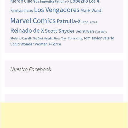
Lobezno
Los 4
Kieron Gillen
La Imposible Patrulla-X
Los Vengadores
Fantásticos
Mark Waid
Marvel Comics
Patrulla-X
Pepe Larraz
Reinado de X
Scott Snyder
Secret Wars
Star Wars
Tom Taylor
Valerio
Stefano Caselli
Tom King
The Dark Knight Rises
Thor
Schiti
Wonder Woman
X-Force
Nuestro Facebook