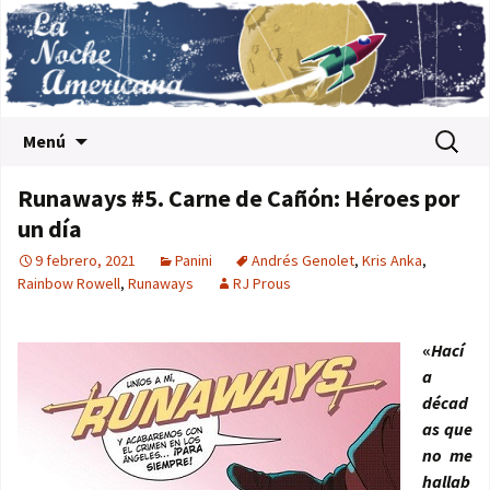
Saltar al contenido
Buscar:
Menú
Runaways #5. Carne de Cañón: Héroes por
un día
9 febrero, 2021
Panini
Andrés Genolet
,
Kris Anka
,
Rainbow Rowell
,
Runaways
RJ Prous
«
Hací
a
décad
as que
no me
hallab