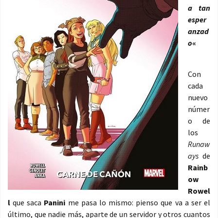
a tan
esper
anzad
o
«
Con
cada
nuevo
númer
o de
los
Runaw
ays
de
Rainb
ow
Rowel
l
que saca
Panini
me pasa lo mismo: pienso que va a ser el
último, que nadie más, aparte de un servidor y otros cuantos