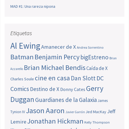
MAD #1: Una rareza nipona
Etiquetas
Al Ewing
Amanecer de X
Andrea Sorrentino
Batman
Benjamin Percy
bigEstreno
Brian
Brian Michael Bendis
Caída de X
Azzarello
cine en casa
Dan Slott
DC
Charles Soule
Gerry
Comics
Destino de X
Donny Cates
Duggan
Guardianes de la Galaxia
James
Jason Aaron
Jeff
Jed MacKay
Tynion IV
Javier Garrón
Jonathan Hickman
Lemire
Kelly Thompson