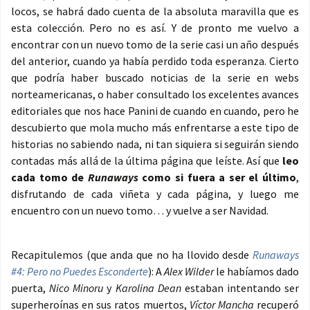
locos, se habrá dado cuenta de la absoluta maravilla que es
esta colección. Pero no es así. Y de pronto me vuelvo a
encontrar con un nuevo tomo de la serie casi un año después
del anterior, cuando ya había perdido toda esperanza. Cierto
que podría haber buscado noticias de la serie en webs
norteamericanas, o haber consultado los excelentes avances
editoriales que nos hace Panini de cuando en cuando, pero he
descubierto que mola mucho más enfrentarse a este tipo de
historias no sabiendo nada, ni tan siquiera si seguirán siendo
contadas más allá de la última página que leíste. Así que
leo
cada tomo de
Runaways
como si fuera a ser el último
,
disfrutando de cada viñeta y cada página, y luego me
encuentro con un nuevo tomo… y vuelve a ser Navidad.
Recapitulemos (que anda que no ha llovido desde
Runaways
#4: Pero no Puedes Esconderte
): A
Alex Wilder
le habíamos dado
puerta,
Nico Minoru
y
Karolina Dean
estaban intentando ser
superheroínas en sus ratos muertos,
Víctor Mancha
recuperó